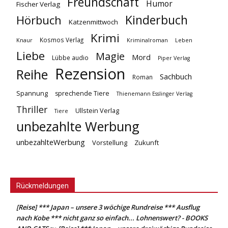
Freundschaft
Humor
Fischer Verlag
Kinderbuch
Hörbuch
Katzenmittwoch
Krimi
Kosmos Verlag
Knaur
Kriminalroman
Leben
Liebe
Magie
Mord
Lübbe audio
Piper Verlag
Rezension
Reihe
Sachbuch
Roman
Spannung
sprechende Tiere
Thienemann Esslinger Verlag
Thriller
Ullstein Verlag
Tiere
unbezahlte Werbung
unbezahlteWerbung
Vorstellung
Zukunft
Rückmeldungen
[Reise] *** Japan – unsere 3 wöchige Rundreise *** Ausflug
nach Kobe *** nicht ganz so einfach... Lohnenswert? - BOOKS