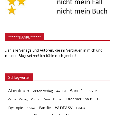
******DANKE******
...an alle Verlage und Autoren, die ihr Vertrauen in mich und
meinen Blog setzen! Ich fühle mich geehrt!
Schlagwörter
Abenteuer
Band 1
Argon Verlag
Auftakt
Band 2
Droemer Knaur
Carlsen Verlag
dtv
Comic
Comic Roman
Fantasy
Dystopie
Familie
ebook
Findus