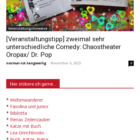
Veranstaltungshinweise
[Veranstaltungstipp] zweimal sehr
unterschiedliche Comedy: Chaostheater
Oropax/ Dr. Pop
normal-ist-langweilig
-
November 6, 2023
0
Hier stöbere ich gerne…
*
Weltenwanderer
*
Favolina und Junior
*
Bibilotta
*
Elenas Zeilenzauber
*
Katze mit Buch
*
Lea Grinchbooks
*
Buch, Katze, Natur