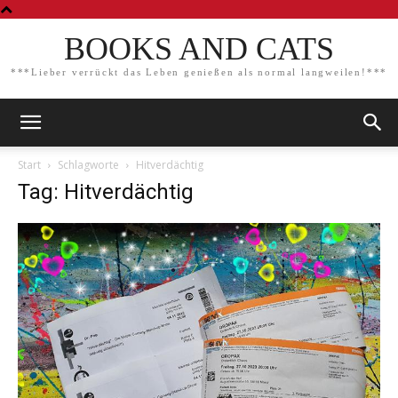
BOOKS AND CATS
***Lieber verrückt das Leben genießen als normal langweilen!***
Start
Schlagworte
Hitverdächtig
Tag: Hitverdächtig