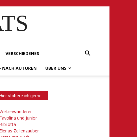
ATS
VERSCHIEDENES
– NACH AUTOREN
ÜBER UNS
Hier stöbere ich gerne…
Weltenwanderer
Favolina und Junior
Bibilotta
Elenas Zeilenzauber