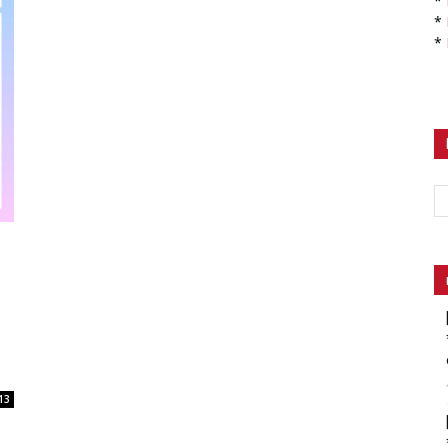
*
*
*
13