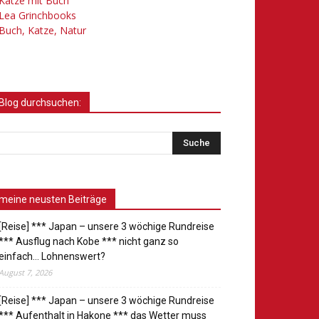
Katze mit Buch
Lea Grinchbooks
Buch, Katze, Natur
Blog durchsuchen:
meine neusten Beiträge
[Reise] *** Japan – unsere 3 wöchige Rundreise
*** Ausflug nach Kobe *** nicht ganz so
einfach… Lohnenswert?
August 7, 2026
[Reise] *** Japan – unsere 3 wöchige Rundreise
*** Aufenthalt in Hakone *** das Wetter muss