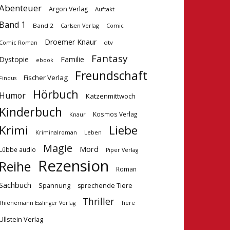
Abenteuer
Argon Verlag
Auftakt
Band 1
Band 2
Carlsen Verlag
Comic
Droemer Knaur
dtv
Comic Roman
Fantasy
Dystopie
Familie
ebook
Freundschaft
Fischer Verlag
Findus
Hörbuch
Humor
Katzenmittwoch
Kinderbuch
Kosmos Verlag
Knaur
Krimi
Liebe
Kriminalroman
Leben
Magie
Mord
Lübbe audio
Piper Verlag
Rezension
Reihe
Roman
Sachbuch
Spannung
sprechende Tiere
Thriller
Tiere
Thienemann Esslinger Verlag
Ullstein Verlag