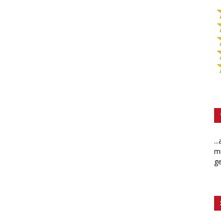
..
mi
ge