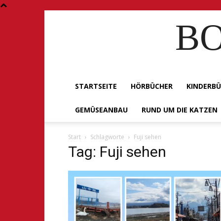
BO
STARTSEITE
HÖRBÜCHER
KINDERB
GEMÜSEANBAU
RUND UM DIE KATZEN
Start
Schlagworte
Fuji sehen
Tag: Fuji sehen