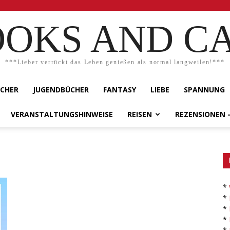
OKS AND C
***Lieber verrückt das Leben genießen als normal langweilen!***
ÜCHER
JUGENDBÜCHER
FANTASY
LIEBE
SPANNUNG
VERANSTALTUNGSHINWEISE
REISEN
REZENSIONEN 
*
*
*
*