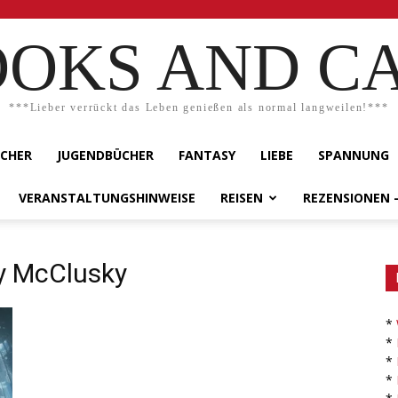
OKS AND C
***Lieber verrückt das Leben genießen als normal langweilen!***
ÜCHER
JUGENDBÜCHER
FANTASY
LIEBE
SPANNUNG
VERANSTALTUNGSHINWEISE
REISEN
REZENSIONEN 
ly McClusky
*
*
*
*