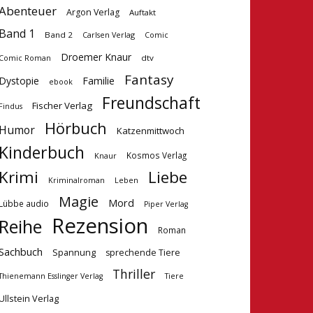
Abenteuer
Argon Verlag
Auftakt
Band 1
Band 2
Carlsen Verlag
Comic
Droemer Knaur
dtv
Comic Roman
Fantasy
Dystopie
Familie
ebook
Freundschaft
Fischer Verlag
Findus
Hörbuch
Humor
Katzenmittwoch
Kinderbuch
Kosmos Verlag
Knaur
Krimi
Liebe
Kriminalroman
Leben
Magie
Mord
Lübbe audio
Piper Verlag
Rezension
Reihe
Roman
Sachbuch
Spannung
sprechende Tiere
Thriller
Tiere
Thienemann Esslinger Verlag
Ullstein Verlag