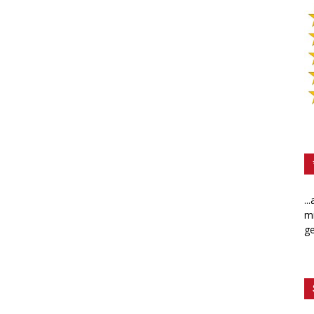
..
mi
ge