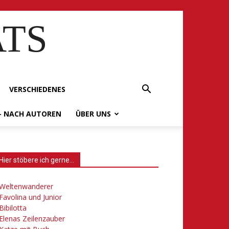
ATS
VERSCHIEDENES
– NACH AUTOREN
ÜBER UNS
Hier stöbere ich gerne…
Weltenwanderer
Favolina und Junior
Bibilotta
Elenas Zeilenzauber