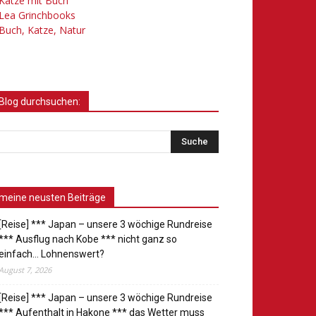
Katze mit Buch
Lea Grinchbooks
Buch, Katze, Natur
Blog durchsuchen:
meine neusten Beiträge
[Reise] *** Japan – unsere 3 wöchige Rundreise
*** Ausflug nach Kobe *** nicht ganz so
einfach… Lohnenswert?
August 7, 2026
[Reise] *** Japan – unsere 3 wöchige Rundreise
*** Aufenthalt in Hakone *** das Wetter muss