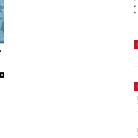
*
*
*
e
0