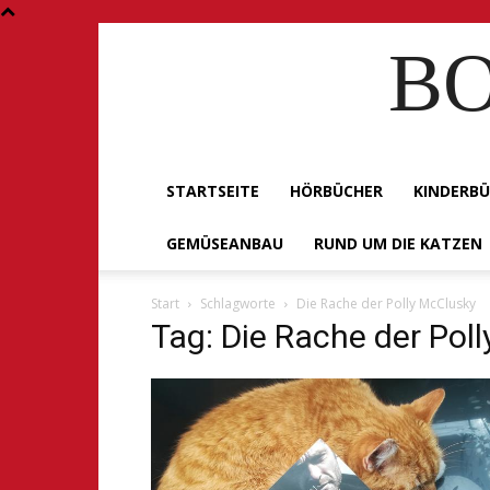
BO
STARTSEITE
HÖRBÜCHER
KINDERB
GEMÜSEANBAU
RUND UM DIE KATZEN
Start
Schlagworte
Die Rache der Polly McClusky
Tag: Die Rache der Pol