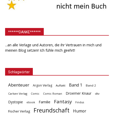
******DANKE******
...an alle Verlage und Autoren, die ihr Vertrauen in mich und
meinen Blog setzen! Ich fühle mich geehrt!
Schlagwörter
Abenteuer
Band 1
Argon Verlag
Auftakt
Band 2
Droemer Knaur
Carlsen Verlag
dtv
Comic
Comic Roman
Fantasy
Dystopie
Familie
ebook
Findus
Freundschaft
Humor
Fischer Verlag