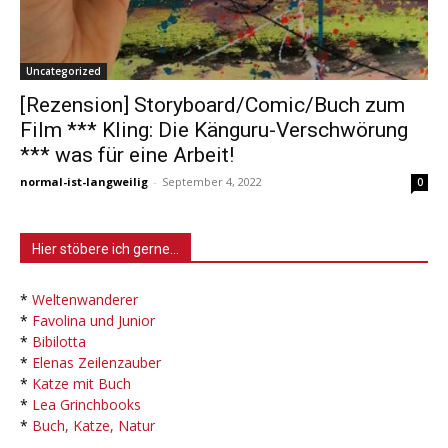
Uncategorized
[Rezension] Storyboard/Comic/Buch zum
Film *** Kling: Die Känguru-Verschwörung
*** was für eine Arbeit!
normal-ist-langweilig
-
September 4, 2022
0
Hier stöbere ich gerne…
*
Weltenwanderer
*
Favolina und Junior
*
Bibilotta
*
Elenas Zeilenzauber
*
Katze mit Buch
*
Lea Grinchbooks
*
Buch, Katze, Natur