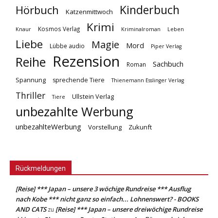
Kinderbuch
Hörbuch
Katzenmittwoch
Krimi
Kosmos Verlag
Knaur
Kriminalroman
Leben
Liebe
Magie
Mord
Lübbe audio
Piper Verlag
Rezension
Reihe
Sachbuch
Roman
Spannung
sprechende Tiere
Thienemann Esslinger Verlag
Thriller
Ullstein Verlag
Tiere
unbezahlte Werbung
unbezahlteWerbung
Vorstellung
Zukunft
Rückmeldungen
[Reise] *** Japan – unsere 3 wöchige Rundreise *** Ausflug
nach Kobe *** nicht ganz so einfach... Lohnenswert? - BOOKS
AND CATS
[Reise] *** Japan – unsere dreiwöchige Rundreise
zu