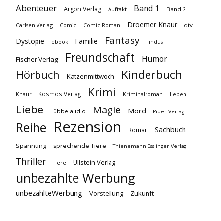
Abenteuer
Band 1
Argon Verlag
Auftakt
Band 2
Droemer Knaur
Carlsen Verlag
dtv
Comic
Comic Roman
Fantasy
Dystopie
Familie
ebook
Findus
Freundschaft
Humor
Fischer Verlag
Kinderbuch
Hörbuch
Katzenmittwoch
Krimi
Kosmos Verlag
Knaur
Kriminalroman
Leben
Liebe
Magie
Mord
Lübbe audio
Piper Verlag
Rezension
Reihe
Sachbuch
Roman
Spannung
sprechende Tiere
Thienemann Esslinger Verlag
Thriller
Ullstein Verlag
Tiere
unbezahlte Werbung
unbezahlteWerbung
Vorstellung
Zukunft