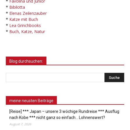
*
Favolina und Junior
*
Bibilotta
*
Elenas Zeilenzauber
*
Katze mit Buch
*
Lea Grinchbooks
*
Buch, Katze, Natur
Blog durchsuchen:
meine neusten Beiträge
[Reise] *** Japan – unsere 3 wöchige Rundreise *** Ausflug
nach Kobe *** nicht ganz so einfach… Lohnenswert?
August 7, 2026