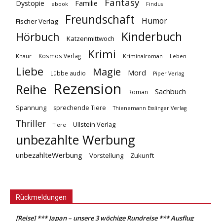
Fantasy
Dystopie
Familie
ebook
Findus
Freundschaft
Humor
Fischer Verlag
Kinderbuch
Hörbuch
Katzenmittwoch
Krimi
Kosmos Verlag
Knaur
Kriminalroman
Leben
Liebe
Magie
Mord
Lübbe audio
Piper Verlag
Rezension
Reihe
Sachbuch
Roman
Spannung
sprechende Tiere
Thienemann Esslinger Verlag
Thriller
Ullstein Verlag
Tiere
unbezahlte Werbung
unbezahlteWerbung
Vorstellung
Zukunft
Rückmeldungen
[Reise] *** Japan – unsere 3 wöchige Rundreise *** Ausflug