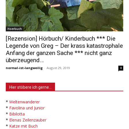
Hoerbuch
[Rezension] Hörbuch/ Kinderbuch *** Die
Legende von Greg – Der krass katastrophale
Anfang der ganzen Sache *** nicht ganz
überzeugend…
normal-ist-langweilig
-
August 29, 2019
0
Hier stöbere ich gerne…
*
Weltenwanderer
*
Favolina und Junior
*
Bibilotta
*
Elenas Zeilenzauber
*
Katze mit Buch