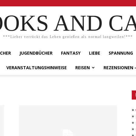
OKS AND C
***Lieber verrückt das Leben genießen als normal langweilen!***
ÜCHER
JUGENDBÜCHER
FANTASY
LIEBE
SPANNUNG
VERANSTALTUNGSHINWEISE
REISEN
REZENSIONEN 
*
*
*
*