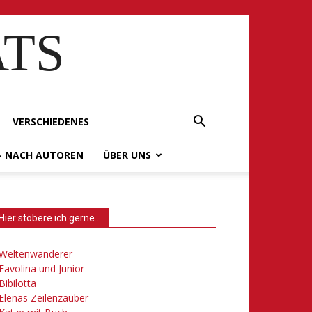
ATS
VERSCHIEDENES
– NACH AUTOREN
ÜBER UNS
Hier stöbere ich gerne…
Weltenwanderer
Favolina und Junior
Bibilotta
Elenas Zeilenzauber