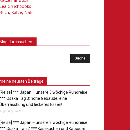
Katze mit Buch
Lea Grinchbooks
Buch, Katze, Natur
Blog durchsuchen:
meine neusten Beiträge
[Reise] *** Japan – unsere 3 wöchige Rundreise
*** Osaka Tag 3: hohe Gebäude, eine
Überraschung und leckeres Essen!
August 5, 2026
[Reise] *** Japan – unsere 3 wöchige Rundreise
*** Osaka: Tag 2 *** Käsekuchen und Katsuo-ji