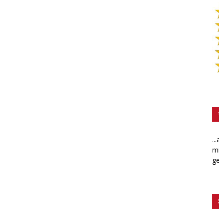
..
mi
ge