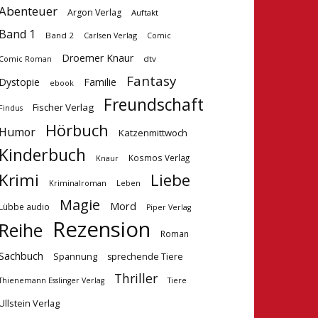
Abenteuer
Argon Verlag
Auftakt
Band 1
Band 2
Carlsen Verlag
Comic
Droemer Knaur
dtv
Comic Roman
Fantasy
Dystopie
Familie
ebook
Freundschaft
Fischer Verlag
Findus
Hörbuch
Humor
Katzenmittwoch
Kinderbuch
Kosmos Verlag
Knaur
Krimi
Liebe
Kriminalroman
Leben
Magie
Mord
Lübbe audio
Piper Verlag
Rezension
Reihe
Roman
Sachbuch
Spannung
sprechende Tiere
Thriller
Tiere
Thienemann Esslinger Verlag
Ullstein Verlag