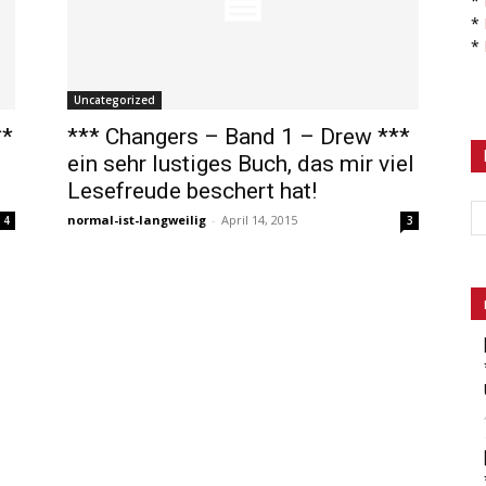
*
*
*
Uncategorized
**
*** Changers – Band 1 – Drew ***
ein sehr lustiges Buch, das mir viel
Lesefreude beschert hat!
normal-ist-langweilig
-
April 14, 2015
4
3