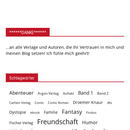
******DANKE******
...an alle Verlage und Autoren, die ihr Vertrauen in mich und
meinen Blog setzen! Ich fühle mich geehrt!
Schlagwörter
Abenteuer
Band 1
Argon Verlag
Auftakt
Band 2
Droemer Knaur
Carlsen Verlag
dtv
Comic
Comic Roman
Fantasy
Dystopie
Familie
ebook
Findus
Freundschaft
Humor
Fischer Verlag