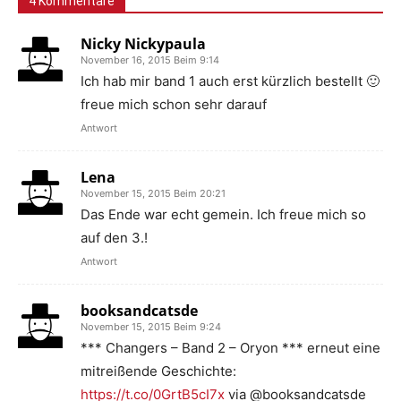
4 Kommentare
Nicky Nickypaula
November 16, 2015 Beim 9:14
Ich hab mir band 1 auch erst kürzlich bestellt 🙂
freue mich schon sehr darauf
Antwort
Lena
November 15, 2015 Beim 20:21
Das Ende war echt gemein. Ich freue mich so
auf den 3.!
Antwort
booksandcatsde
November 15, 2015 Beim 9:24
*** Changers – Band 2 – Oryon *** erneut eine
mitreißende Geschichte:
https://t.co/0GrtB5cI7x
via @booksandcatsde