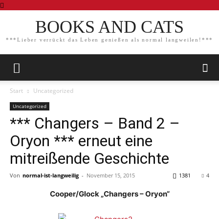
BOOKS AND CATS
***Lieber verrückt das Leben genießen als normal langweilen!***
Start
Uncategorized
Uncategorized
*** Changers – Band 2 –
Oryon *** erneut eine
mitreißende Geschichte
Von
normal-ist-langweilig
-
November 15, 2015
1381
4
Cooper/Glock „Changers – Oryon“