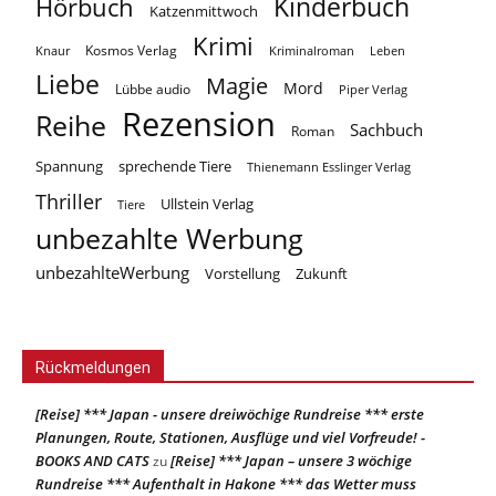
Kinderbuch
Hörbuch
Katzenmittwoch
Krimi
Kosmos Verlag
Knaur
Kriminalroman
Leben
Liebe
Magie
Mord
Lübbe audio
Piper Verlag
Rezension
Reihe
Sachbuch
Roman
Spannung
sprechende Tiere
Thienemann Esslinger Verlag
Thriller
Ullstein Verlag
Tiere
unbezahlte Werbung
unbezahlteWerbung
Vorstellung
Zukunft
Rückmeldungen
[Reise] *** Japan - unsere dreiwöchige Rundreise *** erste
Planungen, Route, Stationen, Ausflüge und viel Vorfreude! -
BOOKS AND CATS
[Reise] *** Japan – unsere 3 wöchige
zu
Rundreise *** Aufenthalt in Hakone *** das Wetter muss