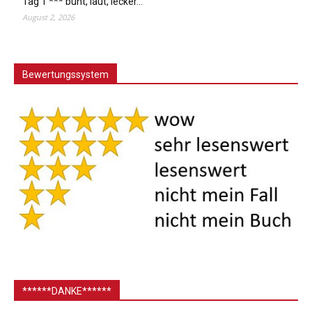
Tag 1 *** bunt, laut, lecker…
August 2, 2026
Bewertungssystem
******DANKE******