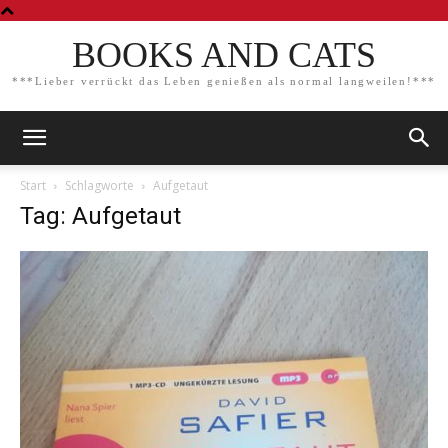
BOOKS AND CATS
***Lieber verrückt das Leben genießen als normal langweilen!***
Start
Schlagworte
Aufgetaut
Tag: Aufgetaut