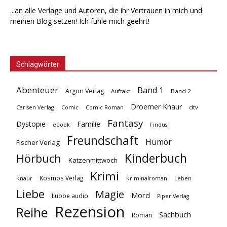
...an alle Verlage und Autoren, die ihr Vertrauen in mich und
meinen Blog setzen! Ich fühle mich geehrt!
Schlagwörter
Abenteuer
Band 1
Argon Verlag
Auftakt
Band 2
Droemer Knaur
Carlsen Verlag
dtv
Comic
Comic Roman
Fantasy
Dystopie
Familie
ebook
Findus
Freundschaft
Humor
Fischer Verlag
Kinderbuch
Hörbuch
Katzenmittwoch
Krimi
Kosmos Verlag
Knaur
Kriminalroman
Leben
Liebe
Magie
Mord
Lübbe audio
Piper Verlag
Rezension
Reihe
Sachbuch
Roman