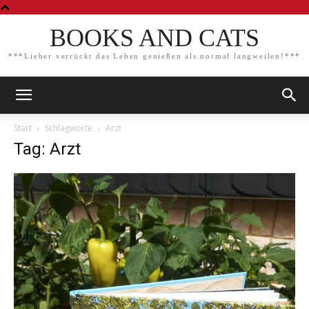
BOOKS AND CATS
***Lieber verrückt das Leben genießen als normal langweilen!***
Start
Schlagworte
Arzt
Tag: Arzt