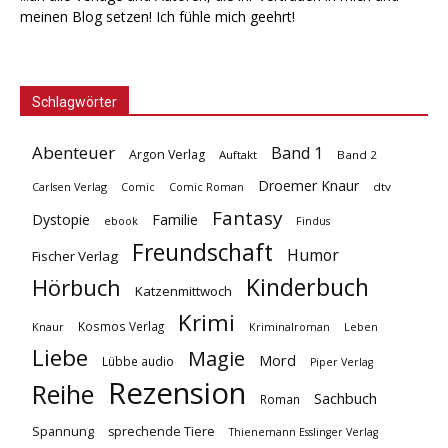
meinen Blog setzen! Ich fühle mich geehrt!
Schlagwörter
Abenteuer
Band 1
Argon Verlag
Auftakt
Band 2
Droemer Knaur
Carlsen Verlag
dtv
Comic
Comic Roman
Fantasy
Dystopie
Familie
ebook
Findus
Freundschaft
Humor
Fischer Verlag
Kinderbuch
Hörbuch
Katzenmittwoch
Krimi
Kosmos Verlag
Knaur
Kriminalroman
Leben
Liebe
Magie
Mord
Lübbe audio
Piper Verlag
Rezension
Reihe
Sachbuch
Roman
Spannung
sprechende Tiere
Thienemann Esslinger Verlag