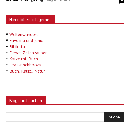
normal-ist-langweilig
-
August 16, 2019
0
Hier stöbere ich gerne…
*
Weltenwanderer
*
Favolina und Junior
*
Bibilotta
*
Elenas Zeilenzauber
*
Katze mit Buch
*
Lea Grinchbooks
*
Buch, Katze, Natur
Blog durchsuchen: