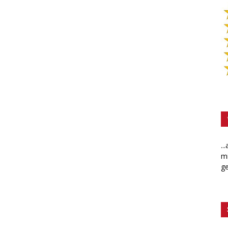
..
mi
ge