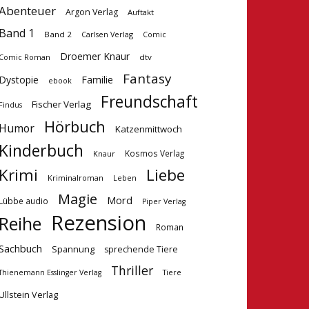
Abenteuer
Argon Verlag
Auftakt
Band 1
Band 2
Carlsen Verlag
Comic
Droemer Knaur
dtv
Comic Roman
Fantasy
Dystopie
Familie
ebook
Freundschaft
Fischer Verlag
Findus
Hörbuch
Humor
Katzenmittwoch
Kinderbuch
Kosmos Verlag
Knaur
Krimi
Liebe
Kriminalroman
Leben
Magie
Mord
Lübbe audio
Piper Verlag
Rezension
Reihe
Roman
Sachbuch
Spannung
sprechende Tiere
Thriller
Tiere
Thienemann Esslinger Verlag
Ullstein Verlag