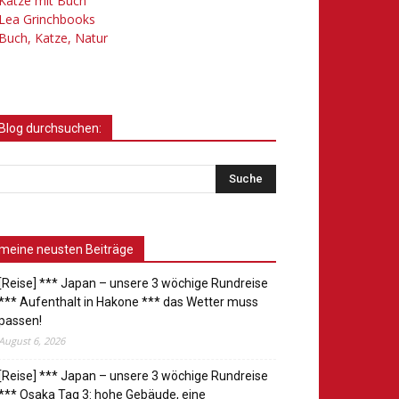
Katze mit Buch
Lea Grinchbooks
Buch, Katze, Natur
Blog durchsuchen:
meine neusten Beiträge
[Reise] *** Japan – unsere 3 wöchige Rundreise
*** Aufenthalt in Hakone *** das Wetter muss
passen!
August 6, 2026
[Reise] *** Japan – unsere 3 wöchige Rundreise
*** Osaka Tag 3: hohe Gebäude, eine