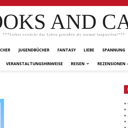
OKS AND C
***Lieber verrückt das Leben genießen als normal langweilen!***
ÜCHER
JUGENDBÜCHER
FANTASY
LIEBE
SPANNUNG
VERANSTALTUNGSHINWEISE
REISEN
REZENSIONEN 
*
*
*
*