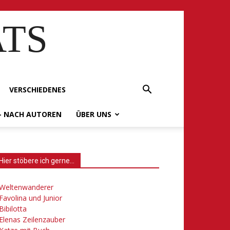
ATS
VERSCHIEDENES
– NACH AUTOREN
ÜBER UNS
Hier stöbere ich gerne…
Weltenwanderer
Favolina und Junior
Bibilotta
Elenas Zeilenzauber