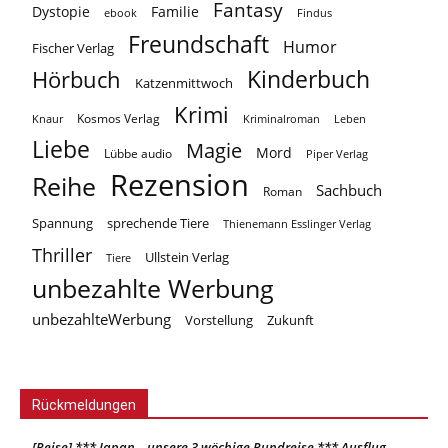
Fantasy
Dystopie
Familie
ebook
Findus
Freundschaft
Humor
Fischer Verlag
Kinderbuch
Hörbuch
Katzenmittwoch
Krimi
Kosmos Verlag
Knaur
Kriminalroman
Leben
Liebe
Magie
Mord
Lübbe audio
Piper Verlag
Rezension
Reihe
Sachbuch
Roman
Spannung
sprechende Tiere
Thienemann Esslinger Verlag
Thriller
Ullstein Verlag
Tiere
unbezahlte Werbung
unbezahlteWerbung
Vorstellung
Zukunft
Rückmeldungen
[Reise] *** Japan – unsere 3 wöchige Rundreise *** Ausflug