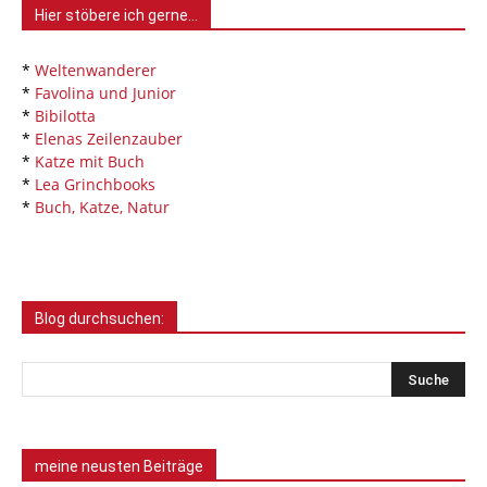
Hier stöbere ich gerne…
*
Weltenwanderer
*
Favolina und Junior
*
Bibilotta
*
Elenas Zeilenzauber
*
Katze mit Buch
*
Lea Grinchbooks
*
Buch, Katze, Natur
Blog durchsuchen:
meine neusten Beiträge