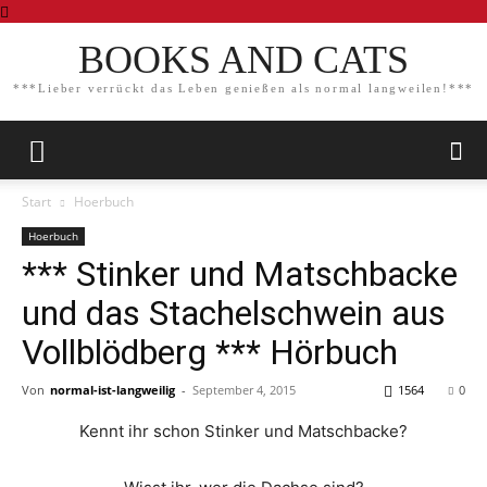
BOOKS AND CATS
***Lieber verrückt das Leben genießen als normal langweilen!***
Start
Hoerbuch
Hoerbuch
*** Stinker und Matschbacke
und das Stachelschwein aus
Vollblödberg *** Hörbuch
Von
normal-ist-langweilig
-
September 4, 2015
1564
0
Kennt ihr schon Stinker und Matschbacke?