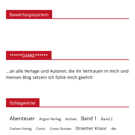
Bewertungssystem
******DANKE******
...an alle Verlage und Autoren, die ihr Vertrauen in mich und
meinen Blog setzen! Ich fühle mich geehrt!
Schlagwörter
Abenteuer
Band 1
Argon Verlag
Auftakt
Band 2
Droemer Knaur
Carlsen Verlag
dtv
Comic
Comic Roman