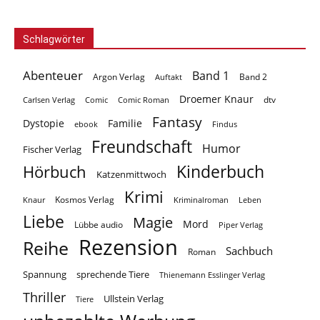
Schlagwörter
Abenteuer
Band 1
Argon Verlag
Auftakt
Band 2
Droemer Knaur
Carlsen Verlag
dtv
Comic
Comic Roman
Fantasy
Dystopie
Familie
ebook
Findus
Freundschaft
Humor
Fischer Verlag
Kinderbuch
Hörbuch
Katzenmittwoch
Krimi
Kosmos Verlag
Knaur
Kriminalroman
Leben
Liebe
Magie
Mord
Lübbe audio
Piper Verlag
Rezension
Reihe
Sachbuch
Roman
Spannung
sprechende Tiere
Thienemann Esslinger Verlag
Thriller
Ullstein Verlag
Tiere