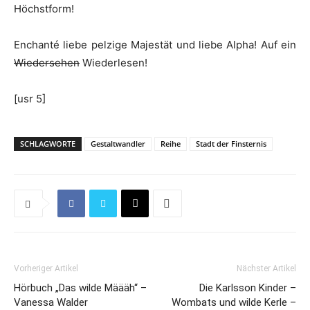
Höchstform!
Enchanté liebe pelzige Majestät und liebe Alpha! Auf ein
Wiedersehen
Wiederlesen!
[usr 5]
SCHLAGWORTE
Gestaltwandler
Reihe
Stadt der Finsternis
Vorheriger Artikel
Nächster Artikel
Hörbuch „Das wilde Määäh“ –
Die Karlsson Kinder –
Vanessa Walder
Wombats und wilde Kerle –