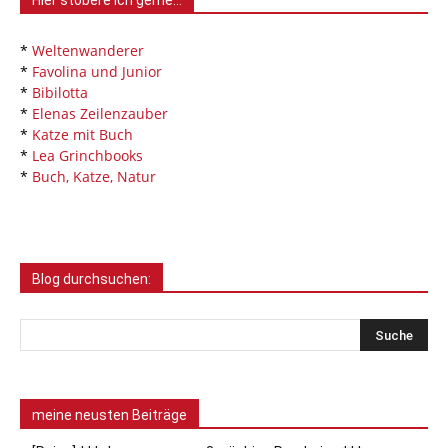
Hier stöbere ich gerne…
*
Weltenwanderer
*
Favolina und Junior
*
Bibilotta
*
Elenas Zeilenzauber
*
Katze mit Buch
*
Lea Grinchbooks
*
Buch, Katze, Natur
Blog durchsuchen:
meine neusten Beiträge