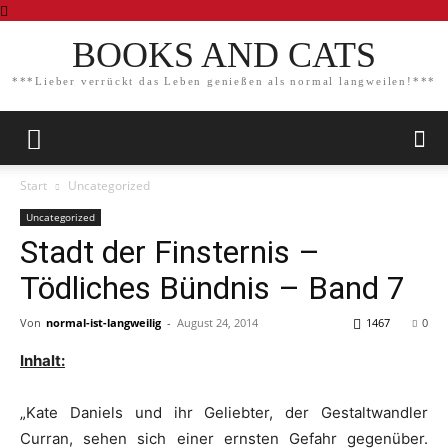
BOOKS AND CATS
***Lieber verrückt das Leben genießen als normal langweilen!***
Start
Uncategorized
Uncategorized
Stadt der Finsternis –
Tödliches Bündnis – Band 7
Von
normal-ist-langweilig
-
August 24, 2014
1467
0
Inhalt:
„Kate Daniels und ihr Geliebter, der Gestaltwandler
Curran, sehen sich einer ernsten Gefahr gegenüber.