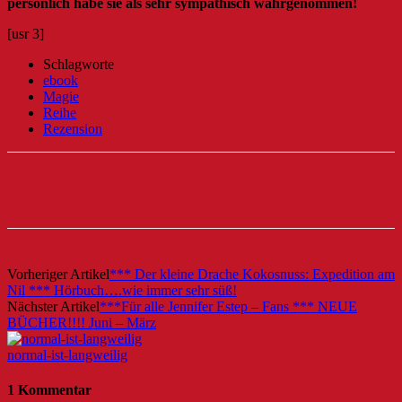
persönlich habe sie als sehr sympathisch wahrgenommen!
[usr 3]
Schlagworte
ebook
Magie
Reihe
Rezension
Vorheriger Artikel
*** Der kleine Drache Kokosnuss: Expedition am
Nil *** Hörbuch….wie immer sehr süß!
Nächster Artikel
***Für alle Jennifer Estep – Fans *** NEUE
BÜCHER!!!! Juni – März
normal-ist-langweilig
1 Kommentar