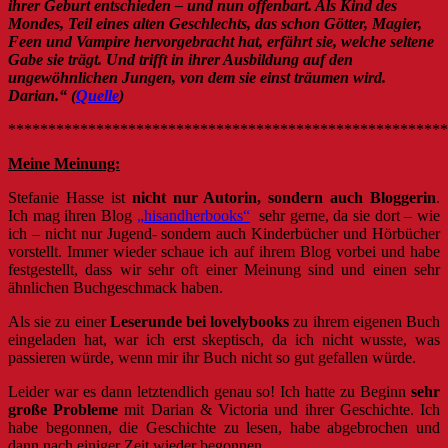
ihrer Geburt entschieden – und nun offenbart. Als Kind des
Mondes, Teil eines alten Geschlechts, das schon Götter, Magier,
Feen und Vampire hervorgebracht hat, erfährt sie, welche seltene
Gabe sie trägt. Und trifft in ihrer Ausbildung auf den
ungewöhnlichen Jungen, von dem sie einst träumen wird.
Darian.
“ (
Quelle
)
*******************************************************
Meine Meinung:
Stefanie Hasse ist
nicht nur Autorin, sondern auch Bloggerin
.
Ich mag ihren Blog
„hisandherbooks“
sehr gerne, da sie dort – wie
ich – nicht nur Jugend- sondern auch Kinderbücher und Hörbücher
vorstellt. Immer wieder schaue ich auf ihrem Blog vorbei und habe
festgestellt, dass wir sehr oft einer Meinung sind und einen sehr
ähnlichen Buchgeschmack haben.
Als sie zu einer
Leserunde bei lovelybooks
zu ihrem eigenen Buch
eingeladen hat, war ich erst skeptisch, da ich nicht wusste, was
passieren würde, wenn mir ihr Buch nicht so gut gefallen würde.
Leider war es dann letztendlich genau so! Ich hatte zu Beginn
sehr
große Probleme
mit Darian & Victoria und ihrer Geschichte. Ich
habe begonnen, die Geschichte zu lesen, habe abgebrochen und
dann nach einiger Zeit wieder begonnen.