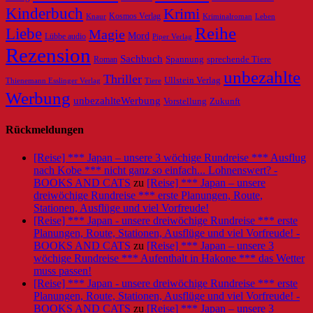
Kinderbuch
Krimi
Knaur
Kosmos Verlag
Kriminalroman
Leben
Reihe
Liebe
Magie
Mord
Lübbe audio
Piper Verlag
Rezension
Sachbuch
Roman
Spannung
sprechende Tiere
unbezahlte
Thriller
Ullstein Verlag
Tiere
Thienemann Esslinger Verlag
Werbung
unbezahlteWerbung
Vorstellung
Zukunft
Rückmeldungen
[Reise] *** Japan – unsere 3 wöchige Rundreise *** Ausflug
nach Kobe *** nicht ganz so einfach... Lohnenswert? -
BOOKS AND CATS
zu
[Reise] *** Japan – unsere
dreiwöchige Rundreise *** erste Planungen, Route,
Stationen, Ausflüge und viel Vorfreude!
[Reise] *** Japan - unsere dreiwöchige Rundreise *** erste
Planungen, Route, Stationen, Ausflüge und viel Vorfreude! -
BOOKS AND CATS
zu
[Reise] *** Japan – unsere 3
wöchige Rundreise *** Aufenthalt in Hakone *** das Wetter
muss passen!
[Reise] *** Japan - unsere dreiwöchige Rundreise *** erste
Planungen, Route, Stationen, Ausflüge und viel Vorfreude! -
BOOKS AND CATS
zu
[Reise] *** Japan – unsere 3