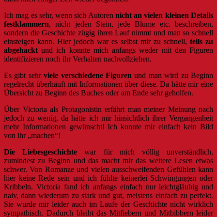
Ich mag es sehr, wenn sich Autoren
nicht an vielen kleinen Details
festklammern
, nicht jeden Stein, jede Blume etc. beschreiben,
sondern die Geschichte zügig ihren Lauf nimmt und man so schnell
einsteigen kann. Hier jedoch war es selbst mir zu schnell,
teils zu
abgehackt
und ich konnte mich anfangs weder mit den Figuren
identifizieren noch ihr Verhalten nachvollziehen.
Es gibt sehr
viele verschiedene Figuren
und man wird zu Beginn
regelrecht überhäuft mit Informationen über diese. Da hätte mir eine
Übersicht zu Beginn des Buches oder am Ende sehr geholfen.
Über Victoria als Protagonistin erfährt man meiner Meinung nach
jedoch zu wenig, da hätte ich mir hinsichtlich ihrer Vergangenheit
mehr Informationen gewünscht! Ich konnte mir einfach kein Bild
von ihr „machen“!
Die Liebesgeschichte
war für mich völlig unverständlich,
zumindest zu Beginn und das macht mir das weitere Lesen etwas
schwer. Von Romanze und vielen ausschweifenden Gefühlen kann
hier keine Rede sein und ich fühlte keinerlei Schwingungen oder
Kribbeln. Victoria fand ich anfangs einfach nur leichtgläubig und
naiv, dann wiederum zu stark und gut, meistens einfach zu perfekt.
Sie wurde mir leider auch im Laufe der Geschichte nicht wirklich
sympathisch. Dadurch bleibt das Mitfiebern und Mitbibbern leider