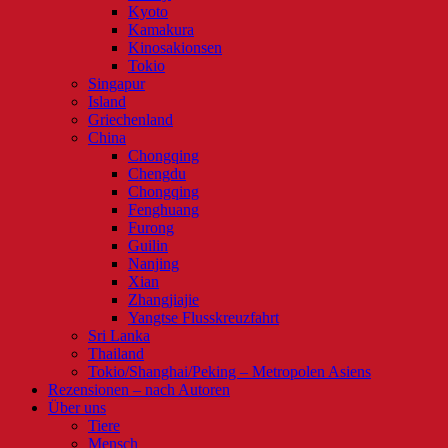
Kyoto
Kamakura
Kinosakionsen
Tokio
Singapur
Island
Griechenland
China
Chongqing
Chengdu
Chongqing
Fenghuang
Furong
Guilin
Nanjing
Xian
Zhangjiajie
Yangtse Flusskreuzfahrt
Sri Lanka
Thailand
Tokio/Shanghai/Peking – Metropolen Asiens
Rezensionen – nach Autoren
Über uns
Tiere
Mensch