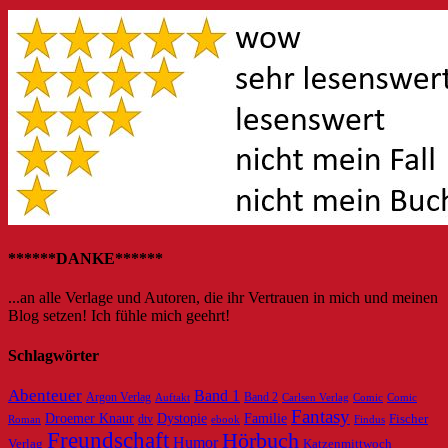
******DANKE******
...an alle Verlage und Autoren, die ihr Vertrauen in mich und meinen
Blog setzen! Ich fühle mich geehrt!
Schlagwörter
Abenteuer
Band 1
Argon Verlag
Auftakt
Band 2
Carlsen Verlag
Comic
Comic
Fantasy
Dystopie
Familie
Droemer Knaur
Fischer
dtv
ebook
Roman
Findus
Freundschaft
Hörbuch
Humor
Verlag
Katzenmittwoch