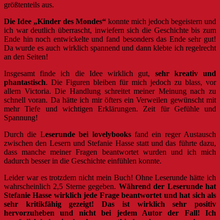
größtenteils aus.
Die Idee „Kinder des Mondes“
konnte mich jedoch begeistern und
ich war deutlich überrascht, inwiefern sich die Geschichte bis zum
Ende hin noch entwickelte und fand besonders das Ende sehr gut!
Da wurde es auch wirklich spannend und dann klebte ich regelrecht
an den Seiten!
Insgesamt finde ich die Idee wirklich gut,
sehr kreativ und
phantastisch
. Die Figuren bleiben für mich jedoch zu blass, vor
allem Victoria. Die Handlung schreitet meiner Meinung nach zu
schnell voran. Da hätte ich mir öfters ein Verweilen gewünscht mit
mehr Tiefe und wichtigen Erklärungen. Zeit für Gefühle und
Spannung!
Durch die L
eserunde bei lovelybooks
fand ein reger Austausch
zwischen den Lesern und Stefanie Hasse statt und das führte dazu,
dass manche meiner Fragen beantwortet wurden und ich mich
dadurch besser in die Geschichte einfühlen konnte.
Leider war es trotzdem nicht mein Buch! Ohne Leserunde hätte ich
wahrscheinlich 2,5 Sterne gegeben.
Während der Leserunde hat
Stefanie Hasse wirklich jede Frage beantwortet und hat sich als
sehr kritikfähig gezeigt! Das ist wirklich sehr positiv
hervorzuheben und nicht bei jedem Autor der Fall! Ich