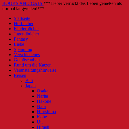
BOOKS AND CATS
***Lieber verrückt das Leben genießen als
normal langweilen!***
Startseite
Hörbücher
Kinderbücher
Jugendbücher
Fantasy
Liebe
Spannung
Verschiedenes
Gemüseanbau
Rund um die Katzen
Veranstaltungshinweise
Reisen
Bali
Japan
Osaka
Narita
Hakone
Nara
Hiroshima
Kobe
Uji
Himeji