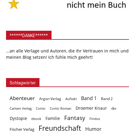
******DANKE******
...an alle Verlage und Autoren, die ihr Vertrauen in mich und
meinen Blog setzen! Ich fühle mich geehrt!
Schlagwörter
Abenteuer
Band 1
Argon Verlag
Auftakt
Band 2
Droemer Knaur
Carlsen Verlag
dtv
Comic
Comic Roman
Fantasy
Dystopie
Familie
ebook
Findus
Freundschaft
Humor
Fischer Verlag