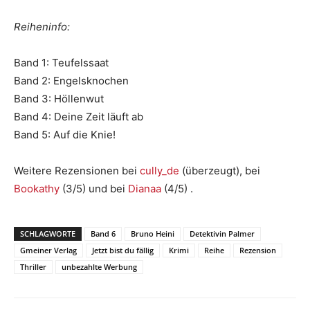
Reiheninfo:
Band 1: Teufelssaat
Band 2: Engelsknochen
Band 3: Höllenwut
Band 4: Deine Zeit läuft ab
Band 5: Auf die Knie!
Weitere Rezensionen bei
cully_de
(überzeugt), bei
Bookathy
(3/5) und bei
Dianaa
(4/5) .
SCHLAGWORTE
Band 6
Bruno Heini
Detektivin Palmer
Gmeiner Verlag
Jetzt bist du fällig
Krimi
Reihe
Rezension
Thriller
unbezahlte Werbung