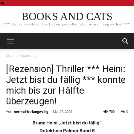
BOOKS AND CATS
***Lieber verrückt das Leben genießen als normal langweilen!***
Start
Spannung
[Rezension] Thriller *** Heini:
Jetzt bist du fällig *** konnte
mich bis zur Hälfte
überzeugen!
Von
normal-ist-langweilig
-
Mai 27, 2025
700
0
Bruno Heini „Jetzt bist du fällig“
Detektivin Palmer Band 6