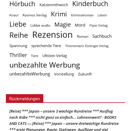
Kinderbuch
Hörbuch
Katzenmittwoch
Krimi
Kosmos Verlag
Knaur
Kriminalroman
Leben
Liebe
Magie
Mord
Lübbe audio
Piper Verlag
Rezension
Reihe
Sachbuch
Roman
Spannung
sprechende Tiere
Thienemann Esslinger Verlag
Thriller
Ullstein Verlag
Tiere
unbezahlte Werbung
unbezahlteWerbung
Vorstellung
Zukunft
Rückmeldungen
[Reise] *** Japan – unsere 3 wöchige Rundreise *** Ausflug
nach Kobe *** nicht ganz so einfach... Lohnenswert? - BOOKS
AND CATS
[Reise] *** Japan – unsere dreiwöchige Rundreise
zu
*** erste Planungen, Route, Stationen, Ausflüge und viel