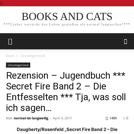
BOOKS AND CATS
***Lieber verrückt das Leben genießen als normal langweilen!***
Start
Uncategorized
Uncategorized
Rezension – Jugendbuch ***
Secret Fire Band 2 – Die
Entfesselten *** Tja, was soll
ich sagen…
Von
normal-ist-langweilig
-
April 4, 2017
1489
0
Daugherty/Rosenfeld „Secret Fire Band 2 – Die