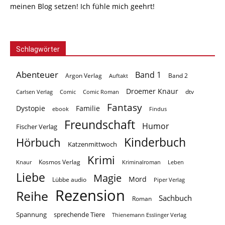
meinen Blog setzen! Ich fühle mich geehrt!
Schlagwörter
Abenteuer
Band 1
Argon Verlag
Auftakt
Band 2
Droemer Knaur
Carlsen Verlag
dtv
Comic
Comic Roman
Fantasy
Dystopie
Familie
ebook
Findus
Freundschaft
Humor
Fischer Verlag
Kinderbuch
Hörbuch
Katzenmittwoch
Krimi
Kosmos Verlag
Knaur
Kriminalroman
Leben
Liebe
Magie
Mord
Lübbe audio
Piper Verlag
Rezension
Reihe
Sachbuch
Roman
Spannung
sprechende Tiere
Thienemann Esslinger Verlag