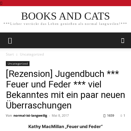
BOOKS AND CATS
***Lieber verrückt das Leben genießen als normal langweilen!***
Start
Uncategorized
Uncategorized
[Rezension] Jugendbuch ***
Feuer und Feder *** viel
Bekanntes mit ein paar neuen
Überraschungen
Von
normal-ist-langweilig
-
Mai 8, 2017
1659
1
Kathy MacMillan „Feuer und Feder“