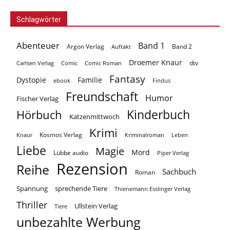
Schlagwörter
Abenteuer
Band 1
Argon Verlag
Auftakt
Band 2
Droemer Knaur
Carlsen Verlag
dtv
Comic
Comic Roman
Fantasy
Dystopie
Familie
ebook
Findus
Freundschaft
Humor
Fischer Verlag
Kinderbuch
Hörbuch
Katzenmittwoch
Krimi
Kosmos Verlag
Knaur
Kriminalroman
Leben
Liebe
Magie
Mord
Lübbe audio
Piper Verlag
Rezension
Reihe
Sachbuch
Roman
Spannung
sprechende Tiere
Thienemann Esslinger Verlag
Thriller
Ullstein Verlag
Tiere
unbezahlte Werbung