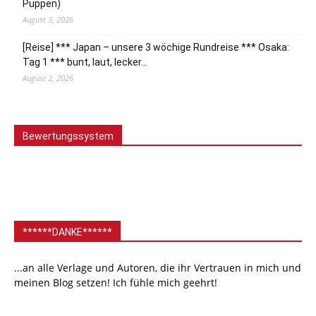
Puppen)
August 3, 2026
[Reise] *** Japan – unsere 3 wöchige Rundreise *** Osaka:
Tag 1 *** bunt, laut, lecker…
August 2, 2026
Bewertungssystem
******DANKE******
...an alle Verlage und Autoren, die ihr Vertrauen in mich und
meinen Blog setzen! Ich fühle mich geehrt!