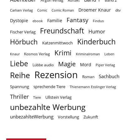
Argon Verlag
Auftakt
Band 2
Droemer Knaur
Carlsen Verlag
dtv
Comic
Comic Roman
Fantasy
Dystopie
Familie
ebook
Findus
Freundschaft
Humor
Fischer Verlag
Kinderbuch
Hörbuch
Katzenmittwoch
Krimi
Kosmos Verlag
Knaur
Kriminalroman
Leben
Liebe
Magie
Mord
Lübbe audio
Piper Verlag
Rezension
Reihe
Sachbuch
Roman
Spannung
sprechende Tiere
Thienemann Esslinger Verlag
Thriller
Ullstein Verlag
Tiere
unbezahlte Werbung
unbezahlteWerbung
Vorstellung
Zukunft