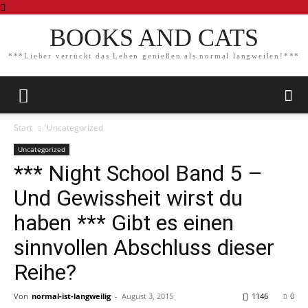
BOOKS AND CATS
***Lieber verrückt das Leben genießen als normal langweilen!***
Start
Uncategorized
Uncategorized
*** Night School Band 5 –
Und Gewissheit wirst du
haben *** Gibt es einen
sinnvollen Abschluss dieser
Reihe?
Von
normal-ist-langweilig
-
August 3, 2015
1146
0