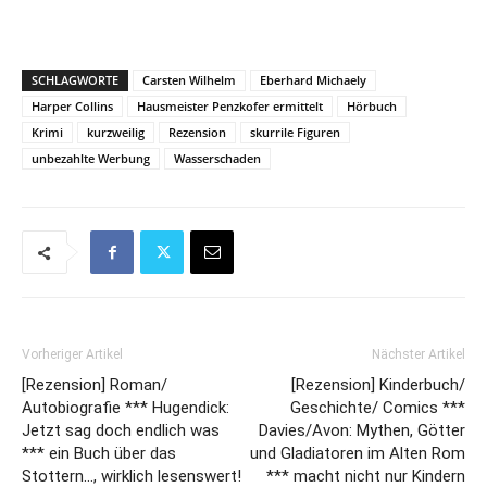
SCHLAGWORTE
Carsten Wilhelm
Eberhard Michaely
Harper Collins
Hausmeister Penzkofer ermittelt
Hörbuch
Krimi
kurzweilig
Rezension
skurrile Figuren
unbezahlte Werbung
Wasserschaden
Vorheriger Artikel
Nächster Artikel
[Rezension] Roman/
[Rezension] Kinderbuch/
Autobiografie *** Hugendick:
Geschichte/ Comics ***
Jetzt sag doch endlich was
Davies/Avon: Mythen, Götter
*** ein Buch über das
und Gladiatoren im Alten Rom
Stottern…, wirklich lesenswert!
*** macht nicht nur Kindern