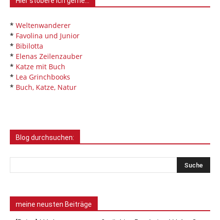
Hier stöbere ich gerne…
*
Weltenwanderer
*
Favolina und Junior
*
Bibilotta
*
Elenas Zeilenzauber
*
Katze mit Buch
*
Lea Grinchbooks
*
Buch, Katze, Natur
Blog durchsuchen:
meine neusten Beiträge