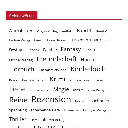
Schlagwörter
Abenteuer
Band 1
Argon Verlag
Auftakt
Band 2
Droemer Knaur
Carlsen Verlag
dtv
Comic
Comic Roman
Fantasy
Dystopie
Familie
ebook
Findus
Freundschaft
Humor
Fischer Verlag
Kinderbuch
Hörbuch
Katzenmittwoch
Krimi
Kosmos Verlag
Knaur
Kriminalroman
Leben
Liebe
Magie
Mord
Lübbe audio
Piper Verlag
Rezension
Reihe
Sachbuch
Roman
Spannung
sprechende Tiere
Thienemann Esslinger Verlag
Thriller
Ullstein Verlag
Tiere