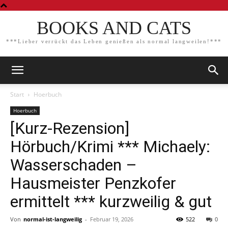
BOOKS AND CATS
***Lieber verrückt das Leben genießen als normal langweilen!***
Start
Hoerbuch
Hoerbuch
[Kurz-Rezension]
Hörbuch/Krimi *** Michaely:
Wasserschaden –
Hausmeister Penzkofer
ermittelt *** kurzweilig & gut
Von
normal-ist-langweilig
-
Februar 19, 2026
522
0