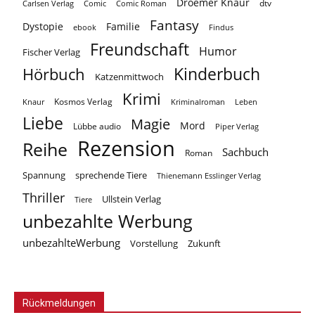
Droemer Knaur
Carlsen Verlag
dtv
Comic
Comic Roman
Fantasy
Dystopie
Familie
ebook
Findus
Freundschaft
Humor
Fischer Verlag
Kinderbuch
Hörbuch
Katzenmittwoch
Krimi
Kosmos Verlag
Knaur
Kriminalroman
Leben
Liebe
Magie
Mord
Lübbe audio
Piper Verlag
Rezension
Reihe
Sachbuch
Roman
Spannung
sprechende Tiere
Thienemann Esslinger Verlag
Thriller
Ullstein Verlag
Tiere
unbezahlte Werbung
unbezahlteWerbung
Vorstellung
Zukunft
Rückmeldungen