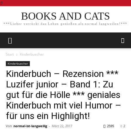
BOOKS AND CATS
***Lieber verrückt das Leben genießen als normal langweilen!***
Start
Kinderbuecher
Kinderbuecher
Kinderbuch – Rezension ***
Luzifer junior – Band 1: Zu
gut für die Hölle *** geniales
Kinderbuch mit viel Humor –
für uns ein Highlight!
Von
normal-ist-langweilig
-
März 22, 2017
2595
2