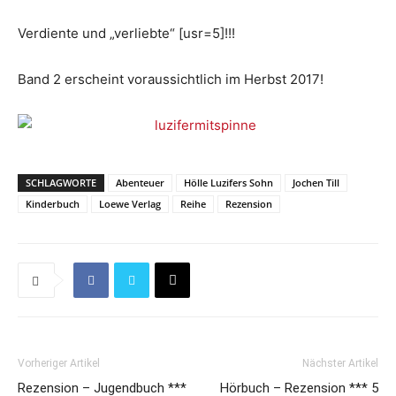
Verdiente und „verliebte“ [usr=5]!!!
Band 2 erscheint voraussichtlich im Herbst 2017!
SCHLAGWORTE
Abenteuer
Hölle Luzifers Sohn
Jochen Till
Kinderbuch
Loewe Verlag
Reihe
Rezension
Vorheriger Artikel
Nächster Artikel
Rezension – Jugendbuch ***
Hörbuch – Rezension *** 5