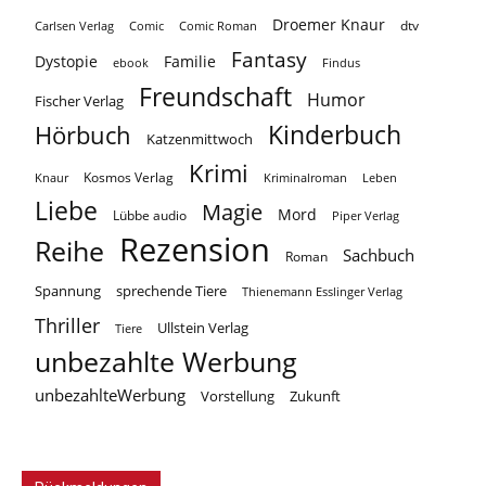
Droemer Knaur
Carlsen Verlag
dtv
Comic
Comic Roman
Fantasy
Dystopie
Familie
ebook
Findus
Freundschaft
Humor
Fischer Verlag
Kinderbuch
Hörbuch
Katzenmittwoch
Krimi
Kosmos Verlag
Knaur
Kriminalroman
Leben
Liebe
Magie
Mord
Lübbe audio
Piper Verlag
Rezension
Reihe
Sachbuch
Roman
Spannung
sprechende Tiere
Thienemann Esslinger Verlag
Thriller
Ullstein Verlag
Tiere
unbezahlte Werbung
unbezahlteWerbung
Vorstellung
Zukunft