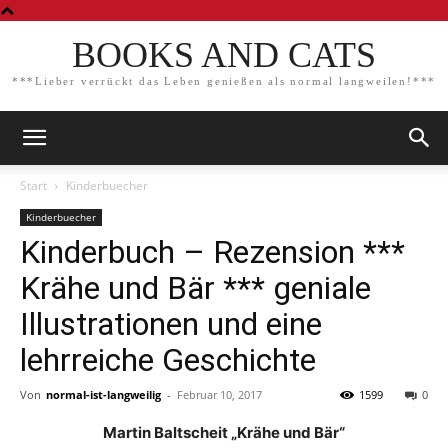
BOOKS AND CATS
***Lieber verrückt das Leben genießen als normal langweilen!***
Start
Kinderbuecher
Kinderbuecher
Kinderbuch – Rezension ***
Krähe und Bär *** geniale
Illustrationen und eine
lehrreiche Geschichte
Von
normal-ist-langweilig
-
Februar 10, 2017
1599
0
Martin Baltscheit „Krähe und Bär“