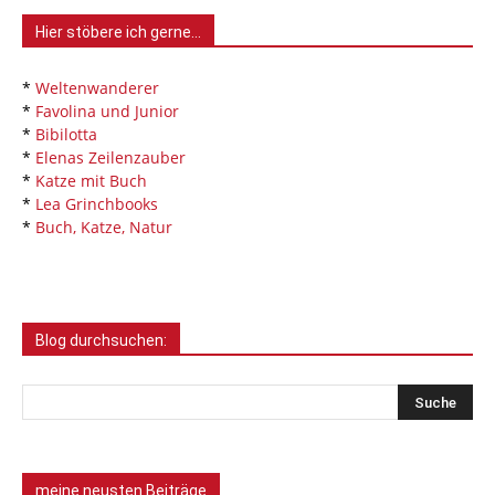
Hier stöbere ich gerne…
*
Weltenwanderer
*
Favolina und Junior
*
Bibilotta
*
Elenas Zeilenzauber
*
Katze mit Buch
*
Lea Grinchbooks
*
Buch, Katze, Natur
Blog durchsuchen:
meine neusten Beiträge