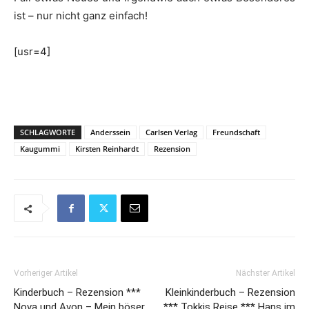
ist – nur nicht ganz einfach!
[usr=4]
SCHLAGWORTE
Anderssein
Carlsen Verlag
Freundschaft
Kaugummi
Kirsten Reinhardt
Rezension
Vorheriger Artikel
Nächster Artikel
Kinderbuch – Rezension ***
Kleinkinderbuch – Rezension
Nova und Avon – Mein böser,
*** Tokkis Reise *** Hans im