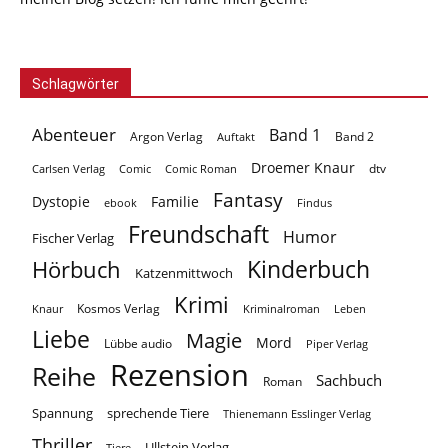
Schlagwörter
Abenteuer
Band 1
Argon Verlag
Auftakt
Band 2
Droemer Knaur
Carlsen Verlag
dtv
Comic
Comic Roman
Fantasy
Dystopie
Familie
ebook
Findus
Freundschaft
Humor
Fischer Verlag
Kinderbuch
Hörbuch
Katzenmittwoch
Krimi
Kosmos Verlag
Knaur
Kriminalroman
Leben
Liebe
Magie
Mord
Lübbe audio
Piper Verlag
Rezension
Reihe
Sachbuch
Roman
Spannung
sprechende Tiere
Thienemann Esslinger Verlag
Thriller
Ullstein Verlag
Tiere