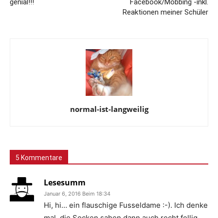
genial!!!
Facebook/Mobbing -inkl.
Reaktionen meiner Schüler
normal-ist-langweilig
5 Kommentare
Lesesumm
Januar 6, 2016 Beim 18:34
Hi, hi… ein flauschige Fusseldame :-). Ich denke
mal, die Socken sahen dann auch recht fellig