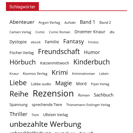
Schlagwörter
Abenteuer
Band 1
Argon Verlag
Auftakt
Band 2
Droemer Knaur
Carlsen Verlag
dtv
Comic
Comic Roman
Fantasy
Dystopie
Familie
ebook
Findus
Freundschaft
Humor
Fischer Verlag
Kinderbuch
Hörbuch
Katzenmittwoch
Krimi
Kosmos Verlag
Knaur
Kriminalroman
Leben
Liebe
Magie
Mord
Lübbe audio
Piper Verlag
Rezension
Reihe
Sachbuch
Roman
Spannung
sprechende Tiere
Thienemann Esslinger Verlag
Thriller
Ullstein Verlag
Tiere
unbezahlte Werbung