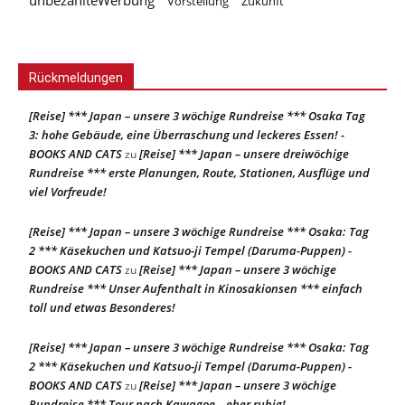
unbezahlteWerbung
Vorstellung
Zukunft
Rückmeldungen
[Reise] *** Japan – unsere 3 wöchige Rundreise *** Osaka Tag
3: hohe Gebäude, eine Überraschung und leckeres Essen! -
BOOKS AND CATS
[Reise] *** Japan – unsere dreiwöchige
zu
Rundreise *** erste Planungen, Route, Stationen, Ausflüge und
viel Vorfreude!
[Reise] *** Japan – unsere 3 wöchige Rundreise *** Osaka: Tag
2 *** Käsekuchen und Katsuo-ji Tempel (Daruma-Puppen) -
BOOKS AND CATS
[Reise] *** Japan – unsere 3 wöchige
zu
Rundreise *** Unser Aufenthalt in Kinosakionsen *** einfach
toll und etwas Besonderes!
[Reise] *** Japan – unsere 3 wöchige Rundreise *** Osaka: Tag
2 *** Käsekuchen und Katsuo-ji Tempel (Daruma-Puppen) -
BOOKS AND CATS
[Reise] *** Japan – unsere 3 wöchige
zu
Rundreise *** Tour nach Kawagoe – eher ruhig!