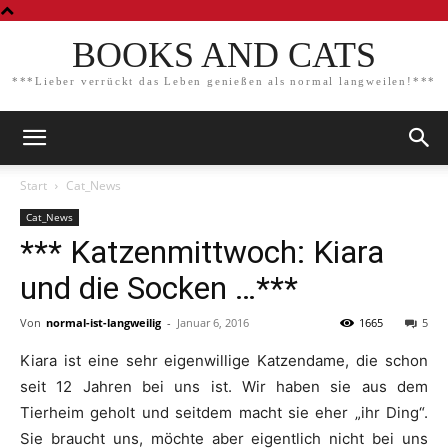
BOOKS AND CATS
***Lieber verrückt das Leben genießen als normal langweilen!***
Start
Cat_News
Cat_News
*** Katzenmittwoch: Kiara
und die Socken …***
Von
normal-ist-langweilig
-
Januar 6, 2016
1665
5
Kiara ist eine sehr eigenwillige Katzendame, die schon
seit 12 Jahren bei uns ist. Wir haben sie aus dem
Tierheim geholt und seitdem macht sie eher „ihr Ding“.
Sie braucht uns, möchte aber eigentlich nicht bei uns