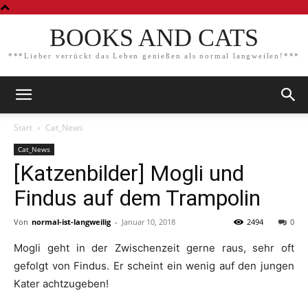
BOOKS AND CATS
***Lieber verrückt das Leben genießen als normal langweilen!***
Start
Cat_News
Cat_News
[Katzenbilder] Mogli und
Findus auf dem Trampolin
Von
normal-ist-langweilig
-
Januar 10, 2018
2494
0
Mogli geht in der Zwischenzeit gerne raus, sehr oft
gefolgt von Findus. Er scheint ein wenig auf den jungen
Kater achtzugeben!