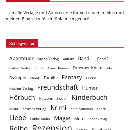
...an alle Verlage und Autoren, die ihr Vertrauen in mich und
meinen Blog setzen! Ich fühle mich geehrt!
Schlagwörter
Abenteuer
Band 1
Argon Verlag
Auftakt
Band 2
Droemer Knaur
Carlsen Verlag
dtv
Comic
Comic Roman
Fantasy
Dystopie
Familie
ebook
Findus
Freundschaft
Humor
Fischer Verlag
Kinderbuch
Hörbuch
Katzenmittwoch
Krimi
Kosmos Verlag
Knaur
Kriminalroman
Leben
Liebe
Magie
Mord
Lübbe audio
Piper Verlag
Rezension
Reihe
Sachbuch
Roman