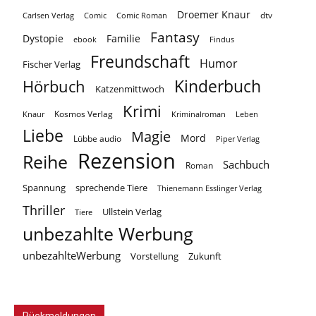
Droemer Knaur
Carlsen Verlag
dtv
Comic
Comic Roman
Fantasy
Dystopie
Familie
ebook
Findus
Freundschaft
Humor
Fischer Verlag
Kinderbuch
Hörbuch
Katzenmittwoch
Krimi
Kosmos Verlag
Knaur
Kriminalroman
Leben
Liebe
Magie
Mord
Lübbe audio
Piper Verlag
Rezension
Reihe
Sachbuch
Roman
Spannung
sprechende Tiere
Thienemann Esslinger Verlag
Thriller
Ullstein Verlag
Tiere
unbezahlte Werbung
unbezahlteWerbung
Vorstellung
Zukunft
Rückmeldungen