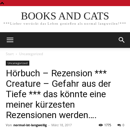
BOOKS AND CATS
***Lieber verrückt das Leben genießen als normal langweilen!***
Start
Uncategorized
Uncategorized
Hörbuch – Rezension ***
Creature – Gefahr aus der
Tiefe *** das könnte eine
meiner kürzesten
Rezensionen werden….
Von
normal-ist-langweilig
-
März 18, 2017
1775
0