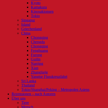
Kyoto
Kamakura
Kinosakionsen
Tokio
Singapur
Island
Griechenland
China
Chongqing
Chengdu
Chongqing
Fenghuang
Furong
Guilin
Nanjing
Xian
Zhangjiajie
Yangtse Flusskreuzfahrt
Sri Lanka
Thailand
Tokio/Shanghai/Peking – Metropolen Asiens
Rezensionen – nach Autoren
Über uns
Tiere
Mensch