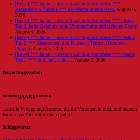
[Reise] *** Japan – unsere 3 wöchige Rundreise ***
Aufenthalt in Hakone *** das Wetter muss passen!
August 6,
2026
[Reise] *** Japan – unsere 3 wöchige Rundreise *** Osaka
Tag 3: hohe Gebäude, eine Überraschung und leckeres Essen!
August 5, 2026
[Reise] *** Japan – unsere 3 wöchige Rundreise *** Osaka:
Tag 2 *** Käsekuchen und Katsuo-ji Tempel (Daruma-
Puppen)
August 3, 2026
[Reise] *** Japan – unsere 3 wöchige Rundreise *** Osaka:
Tag 1 *** bunt, laut, lecker…
August 2, 2026
Bewertungssystem
******DANKE******
...an alle Verlage und Autoren, die ihr Vertrauen in mich und meinen
Blog setzen! Ich fühle mich geehrt!
Schlagwörter
Abenteuer
Band 1
Argon Verlag
Auftakt
Carlsen Verlag