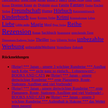
Band 2
Comic
Comic
Fantasy
Dystopie
Familie
Droemer Knaur
Fischer
dtv
ebook
Roman
Findus
Freundschaft
Hörbuch
Humor
Verlag
Katzenmittwoch
Kinderbuch
Krimi
Knaur
Kosmos Verlag
Kriminalroman
Leben
Reihe
Liebe
Magie
Mord
Lübbe audio
Piper Verlag
Rezension
Sachbuch
Roman
Spannung
sprechende Tiere
unbezahlte
Thriller
Ullstein Verlag
Tiere
Thienemann Esslinger Verlag
Werbung
unbezahlteWerbung
Vorstellung
Zukunft
Rückmeldungen
[Reise] *** Japan – unsere 3 wöchige Rundreise *** Ausflug
nach Kobe *** nicht ganz so einfach... Lohnenswert? -
BOOKS AND CATS
zu
[Reise] *** Japan – unsere
dreiwöchige Rundreise *** erste Planungen, Route,
Stationen, Ausflüge und viel Vorfreude!
[Reise] *** Japan - unsere dreiwöchige Rundreise *** erste
Planungen, Route, Stationen, Ausflüge und viel Vorfreude! -
BOOKS AND CATS
zu
[Reise] *** Japan – unsere 3
wöchige Rundreise *** Aufenthalt in Hakone *** das Wetter
muss passen!