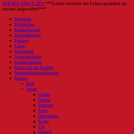
BOOKS AND CATS
***Lieber verrückt das Leben genießen als
normal langweilen!***
Startseite
Hörbücher
Kinderbücher
Jugendbücher
Fantasy
Liebe
Spannung
Verschiedenes
Gemüseanbau
Rund um die Katzen
Veranstaltungshinweise
Reisen
Bali
Japan
Osaka
Narita
Hakone
Nara
Hiroshima
Kobe
Uji
Himeji