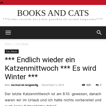
BOOKS AND CATS
***Lieber verrückt das Leben genießen als normal langweilen!***
Start
Cat_News
Cat_News
*** Endlich wieder ein
Katzenmittwoch *** Es wird
Winter ***
Von
normal-ist-langweilig
-
November 5, 2014
929
0
Der letzte Katzenmittwoch ist am 8.10. gewesen, danach
waren wir im Urlaub und ich hatte nichts vorbereitet und