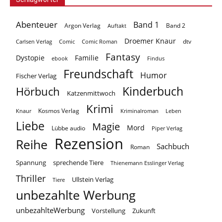
Abenteuer
Band 1
Argon Verlag
Auftakt
Band 2
Droemer Knaur
Carlsen Verlag
dtv
Comic
Comic Roman
Fantasy
Dystopie
Familie
ebook
Findus
Freundschaft
Humor
Fischer Verlag
Kinderbuch
Hörbuch
Katzenmittwoch
Krimi
Kosmos Verlag
Knaur
Kriminalroman
Leben
Liebe
Magie
Mord
Lübbe audio
Piper Verlag
Rezension
Reihe
Sachbuch
Roman
Spannung
sprechende Tiere
Thienemann Esslinger Verlag
Thriller
Ullstein Verlag
Tiere
unbezahlte Werbung
unbezahlteWerbung
Vorstellung
Zukunft