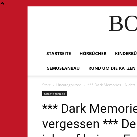
BO
STARTSEITE
HÖRBÜCHER
KINDERB
GEMÜSEANBAU
RUND UM DIE KATZEN
Start
Uncategorized
*** Dark Memories – Nichts i
Uncategorized
*** Dark Memorie
vergessen *** De