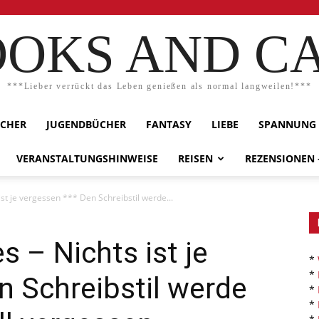
OKS AND C
***Lieber verrückt das Leben genießen als normal langweilen!***
ÜCHER
JUGENDBÜCHER
FANTASY
LIEBE
SPANNUNG
VERANSTALTUNGSHINWEISE
REISEN
REZENSIONEN
st je vergessen *** Den Schreibstil werde...
s – Nichts ist je
*
*
n Schreibstil werde
*
*