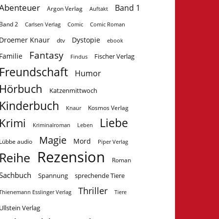
Abenteuer
Band 1
Argon Verlag
Auftakt
Band 2
Carlsen Verlag
Comic
Comic Roman
Droemer Knaur
Dystopie
dtv
ebook
Fantasy
Familie
Fischer Verlag
Findus
Freundschaft
Humor
Hörbuch
Katzenmittwoch
Kinderbuch
Kosmos Verlag
Knaur
Krimi
Liebe
Kriminalroman
Leben
Magie
Mord
Lübbe audio
Piper Verlag
Rezension
Reihe
Roman
Sachbuch
Spannung
sprechende Tiere
Thriller
Tiere
Thienemann Esslinger Verlag
Ullstein Verlag