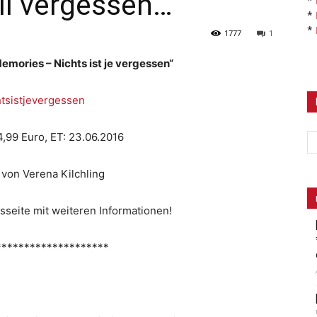
all vergessen…
*
*
*
1777
1
mories – Nichts ist je vergessen“
4,99 Euro, ET: 23.06.2016
 von Verena Kilchling
sseite mit weiteren Informationen!
********************