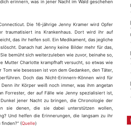
 dich erinnern, was in jener Nacht im Wald geschehen
 Connecticut. Die 16-jährige Jenny Kramer wird Opfer
 traumatisiert ins Krankenhaus. Dort wird ihr auf
cht, das ihr helfen soll. Ein Medikament, das jegliche
uslöscht. Danach hat Jenny keine Bilder mehr für das,
. Sie bemüht sich weiterzuleben wie zuvor, beinahe so,
e Mutter Charlotte krampfhaft versucht, so etwas wie
ter Tom wie besessen ist von dem Gedanken, den Täter,
berführen. Doch das Nicht-Erinnern-Können wird für
 Denn ihr Körper weiß noch immer, was ihm angetan
Forrester, der auf Fälle wie Jenny spezialisiert ist,
s Dunkel jener Nacht zu bringen, die Chronologie der
nn sie denen, die sie dabei unterstützen wollen,
ung? Und helfen die Erinnerungen, die langsam zu ihr
 finden?“ (
Quelle
)