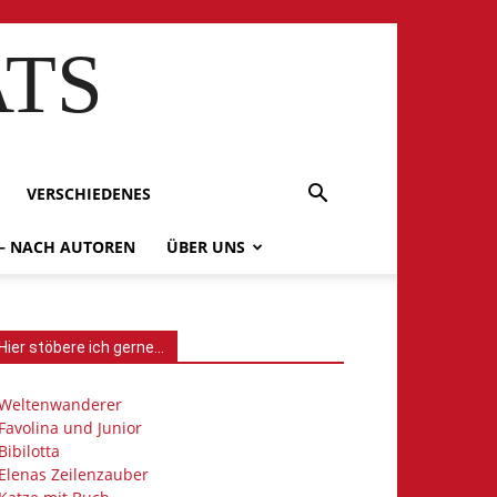
ATS
VERSCHIEDENES
 – NACH AUTOREN
ÜBER UNS
Hier stöbere ich gerne…
Weltenwanderer
Favolina und Junior
Bibilotta
Elenas Zeilenzauber