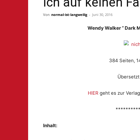
ich auf keinen F
Von
normal-ist-langweilig
-
Juni 30, 2016
Wendy Walker “ Dark Me
384 Seiten, 1
Übersetzt
HIER
geht es zur Verlag
*********
Inhalt: