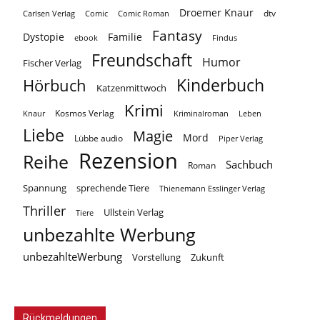
Droemer Knaur
Carlsen Verlag
dtv
Comic
Comic Roman
Fantasy
Dystopie
Familie
ebook
Findus
Freundschaft
Humor
Fischer Verlag
Kinderbuch
Hörbuch
Katzenmittwoch
Krimi
Kosmos Verlag
Knaur
Kriminalroman
Leben
Liebe
Magie
Mord
Lübbe audio
Piper Verlag
Rezension
Reihe
Sachbuch
Roman
Spannung
sprechende Tiere
Thienemann Esslinger Verlag
Thriller
Ullstein Verlag
Tiere
unbezahlte Werbung
unbezahlteWerbung
Vorstellung
Zukunft
Rückmeldungen