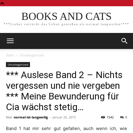
BOOKS AND CATS
***Lieber verrückt das Leben genießen als normal langweilen!***
Start
Uncategorized
Uncategorized
*** Auslese Band 2 – Nichts
vergessen und nie vergeben
*** Meine Bewunderung für
Cia wächst stetig…
Von
normal-ist-langweilig
-
Januar 26, 2015
1542
8
Band 1 hat mir sehr gut gefallen, auch wenn ich, wie