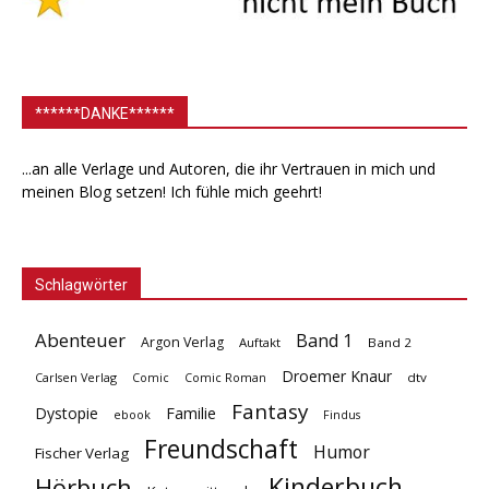
******DANKE******
...an alle Verlage und Autoren, die ihr Vertrauen in mich und
meinen Blog setzen! Ich fühle mich geehrt!
Schlagwörter
Abenteuer
Band 1
Argon Verlag
Auftakt
Band 2
Droemer Knaur
Carlsen Verlag
dtv
Comic
Comic Roman
Fantasy
Dystopie
Familie
ebook
Findus
Freundschaft
Humor
Fischer Verlag
Kinderbuch
Hörbuch