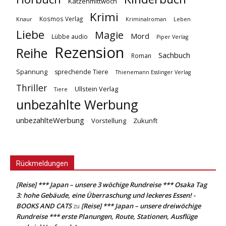
Katzenmittwoch
Krimi
Kosmos Verlag
Knaur
Kriminalroman
Leben
Liebe
Magie
Mord
Lübbe audio
Piper Verlag
Rezension
Reihe
Sachbuch
Roman
Spannung
sprechende Tiere
Thienemann Esslinger Verlag
Thriller
Ullstein Verlag
Tiere
unbezahlte Werbung
unbezahlteWerbung
Vorstellung
Zukunft
Rückmeldungen
[Reise] *** Japan – unsere 3 wöchige Rundreise *** Osaka Tag
3: hohe Gebäude, eine Überraschung und leckeres Essen! -
BOOKS AND CATS
[Reise] *** Japan – unsere dreiwöchige
zu
Rundreise *** erste Planungen, Route, Stationen, Ausflüge