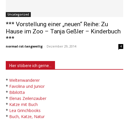
Uncategorized
*** Vorstellung einer „neuen“ Reihe: Zu
Hause im Zoo – Tanja Geßler – Kinderbuch
***
normal-ist-langweilig
-
Dezember 29, 2014
4
Hier stöbere ich gerne…
*
Weltenwanderer
*
Favolina und Junior
*
Bibilotta
*
Elenas Zeilenzauber
*
Katze mit Buch
*
Lea Grinchbooks
*
Buch, Katze, Natur