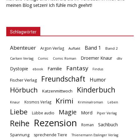
meinen Blog setzen! Ich fühle mich geehrt!
Schlagwörter
Abenteuer
Band 1
Argon Verlag
Auftakt
Band 2
Droemer Knaur
Carlsen Verlag
dtv
Comic
Comic Roman
Fantasy
Dystopie
Familie
ebook
Findus
Freundschaft
Humor
Fischer Verlag
Kinderbuch
Hörbuch
Katzenmittwoch
Krimi
Kosmos Verlag
Knaur
Kriminalroman
Leben
Liebe
Magie
Mord
Lübbe audio
Piper Verlag
Rezension
Reihe
Sachbuch
Roman
Spannung
sprechende Tiere
Thienemann Esslinger Verlag