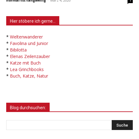
normal-ist-langweilig
-
März 4, 2020
1
Hier stöbere ich gerne…
*
Weltenwanderer
*
Favolina und Junior
*
Bibilotta
*
Elenas Zeilenzauber
*
Katze mit Buch
*
Lea Grinchbooks
*
Buch, Katze, Natur
Blog durchsuchen: