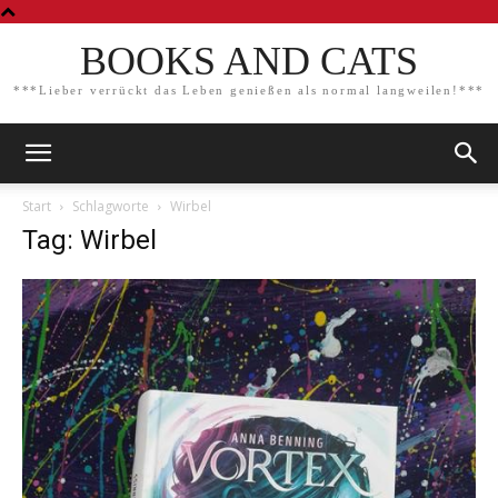
BOOKS AND CATS
***Lieber verrückt das Leben genießen als normal langweilen!***
Start
Schlagworte
Wirbel
Tag: Wirbel