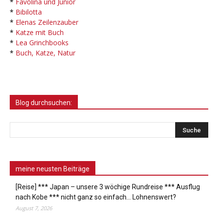
*
Favolina und Junior
*
Bibilotta
*
Elenas Zeilenzauber
*
Katze mit Buch
*
Lea Grinchbooks
*
Buch, Katze, Natur
Blog durchsuchen:
meine neusten Beiträge
[Reise] *** Japan – unsere 3 wöchige Rundreise *** Ausflug
nach Kobe *** nicht ganz so einfach… Lohnenswert?
August 7, 2026