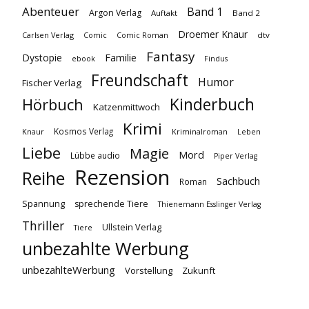
Abenteuer
Band 1
Argon Verlag
Auftakt
Band 2
Droemer Knaur
Carlsen Verlag
dtv
Comic
Comic Roman
Fantasy
Dystopie
Familie
ebook
Findus
Freundschaft
Humor
Fischer Verlag
Kinderbuch
Hörbuch
Katzenmittwoch
Krimi
Kosmos Verlag
Knaur
Kriminalroman
Leben
Liebe
Magie
Mord
Lübbe audio
Piper Verlag
Rezension
Reihe
Sachbuch
Roman
Spannung
sprechende Tiere
Thienemann Esslinger Verlag
Thriller
Ullstein Verlag
Tiere
unbezahlte Werbung
unbezahlteWerbung
Vorstellung
Zukunft