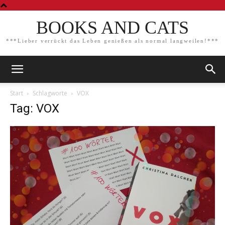
BOOKS AND CATS
***Lieber verrückt das Leben genießen als normal langweilen!***
Start
Schlagworte
VOX
Tag: VOX