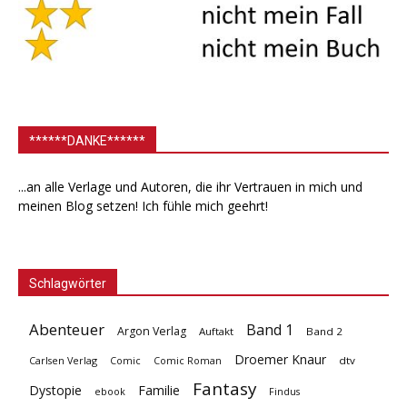
******DANKE******
...an alle Verlage und Autoren, die ihr Vertrauen in mich und
meinen Blog setzen! Ich fühle mich geehrt!
Schlagwörter
Abenteuer
Band 1
Argon Verlag
Auftakt
Band 2
Droemer Knaur
Carlsen Verlag
dtv
Comic
Comic Roman
Fantasy
Dystopie
Familie
ebook
Findus