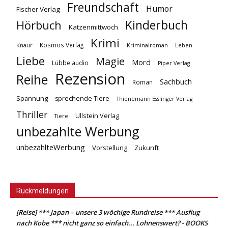
Freundschaft
Humor
Fischer Verlag
Kinderbuch
Hörbuch
Katzenmittwoch
Krimi
Kosmos Verlag
Knaur
Kriminalroman
Leben
Liebe
Magie
Mord
Lübbe audio
Piper Verlag
Rezension
Reihe
Sachbuch
Roman
Spannung
sprechende Tiere
Thienemann Esslinger Verlag
Thriller
Ullstein Verlag
Tiere
unbezahlte Werbung
unbezahlteWerbung
Vorstellung
Zukunft
Rückmeldungen
[Reise] *** Japan – unsere 3 wöchige Rundreise *** Ausflug
nach Kobe *** nicht ganz so einfach... Lohnenswert? - BOOKS