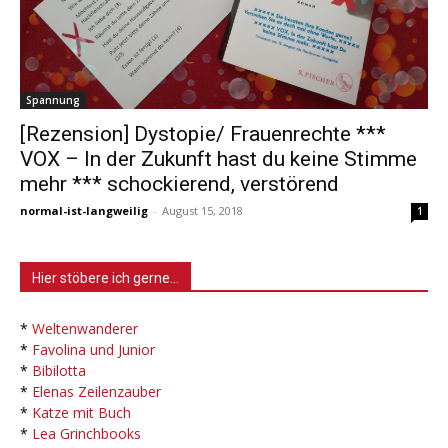
Spannung
[Rezension] Dystopie/ Frauenrechte ***
VOX – In der Zukunft hast du keine Stimme
mehr *** schockierend, verstörend
normal-ist-langweilig
-
August 15, 2018
1
Hier stöbere ich gerne…
*
Weltenwanderer
*
Favolina und Junior
*
Bibilotta
*
Elenas Zeilenzauber
*
Katze mit Buch
*
Lea Grinchbooks