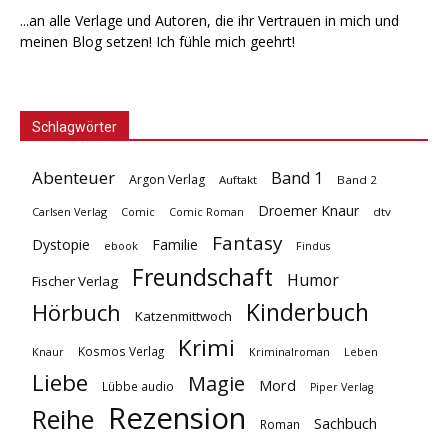
...an alle Verlage und Autoren, die ihr Vertrauen in mich und
meinen Blog setzen! Ich fühle mich geehrt!
Schlagwörter
Abenteuer
Band 1
Argon Verlag
Auftakt
Band 2
Droemer Knaur
Carlsen Verlag
dtv
Comic
Comic Roman
Fantasy
Dystopie
Familie
ebook
Findus
Freundschaft
Humor
Fischer Verlag
Kinderbuch
Hörbuch
Katzenmittwoch
Krimi
Kosmos Verlag
Knaur
Kriminalroman
Leben
Liebe
Magie
Mord
Lübbe audio
Piper Verlag
Rezension
Reihe
Sachbuch
Roman