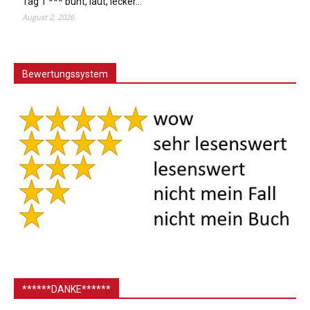
Tag 1 *** bunt, laut, lecker…
August 2, 2026
Bewertungssystem
******DANKE******