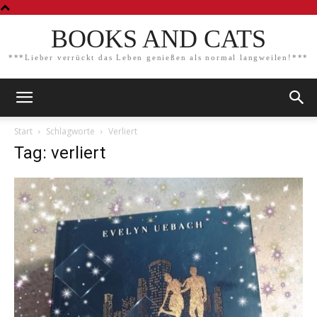
BOOKS AND CATS
***Lieber verrückt das Leben genießen als normal langweilen!***
Start
Schlagworte
Verliert
Tag: verliert