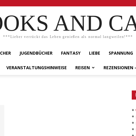
OKS AND C
***Lieber verrückt das Leben genießen als normal langweilen!***
ÜCHER
JUGENDBÜCHER
FANTASY
LIEBE
SPANNUNG
VERANSTALTUNGSHINWEISE
REISEN
REZENSIONEN 
*
*
*
*