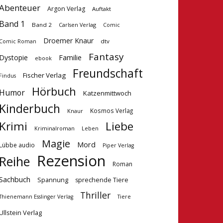
Abenteuer
Argon Verlag
Auftakt
Band 1
Band 2
Carlsen Verlag
Comic
Droemer Knaur
dtv
Comic Roman
Fantasy
Dystopie
Familie
ebook
Freundschaft
Fischer Verlag
Findus
Hörbuch
Humor
Katzenmittwoch
Kinderbuch
Kosmos Verlag
Knaur
Krimi
Liebe
Kriminalroman
Leben
Magie
Mord
Lübbe audio
Piper Verlag
Rezension
Reihe
Roman
Sachbuch
Spannung
sprechende Tiere
Thriller
Tiere
Thienemann Esslinger Verlag
Ullstein Verlag