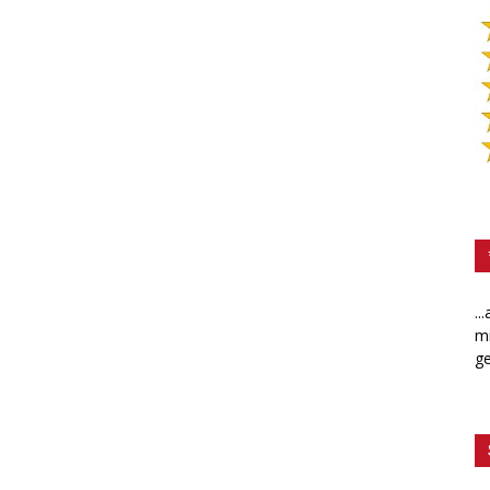
..
mi
ge