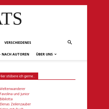
ATS
VERSCHIEDENES
– NACH AUTOREN
ÜBER UNS
Hier stöbere ich gerne…
Weltenwanderer
Favolina und Junior
Bibilotta
Elenas Zeilenzauber