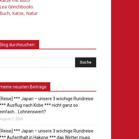
Katze mit Buch
Lea Grinchbooks
Buch, Katze, Natur
Blog durchsuchen:
meine neusten Beiträge
[Reise] *** Japan – unsere 3 wöchige Rundreise
*** Ausflug nach Kobe *** nicht ganz so
einfach… Lohnenswert?
August 7, 2026
[Reise] *** Japan – unsere 3 wöchige Rundreise
*** Aufenthalt in Hakone *** das Wetter muss