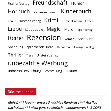
Freundschaft
Humor
Fischer Verlag
Kinderbuch
Hörbuch
Katzenmittwoch
Krimi
Kosmos Verlag
Knaur
Kriminalroman
Leben
Liebe
Magie
Mord
Lübbe audio
Piper Verlag
Rezension
Reihe
Sachbuch
Roman
Spannung
sprechende Tiere
Thienemann Esslinger Verlag
Thriller
Ullstein Verlag
Tiere
unbezahlte Werbung
unbezahlteWerbung
Vorstellung
Zukunft
Rückmeldungen
[Reise] *** Japan – unsere 3 wöchige Rundreise *** Ausflug
nach Kobe *** nicht ganz so einfach... Lohnenswert? - BOOKS