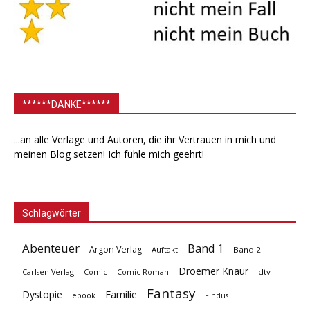
******DANKE******
...an alle Verlage und Autoren, die ihr Vertrauen in mich und
meinen Blog setzen! Ich fühle mich geehrt!
Schlagwörter
Abenteuer
Band 1
Argon Verlag
Auftakt
Band 2
Droemer Knaur
Carlsen Verlag
dtv
Comic
Comic Roman
Fantasy
Dystopie
Familie
ebook
Findus