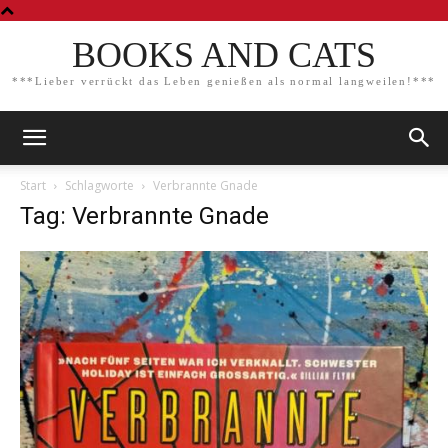
BOOKS AND CATS
***Lieber verrückt das Leben genießen als normal langweilen!***
Start
Schlagworte
Verbrannte Gnade
Tag: Verbrannte Gnade