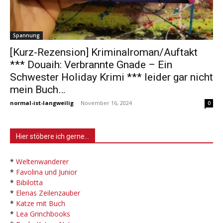
Spannung
[Kurz-Rezension] Kriminalroman/Auftakt
*** Douaih: Verbrannte Gnade – Ein
Schwester Holiday Krimi *** leider gar nicht
mein Buch…
normal-ist-langweilig
-
November 16, 2024
0
Hier stöbere ich gerne…
*
Weltenwanderer
*
Favolina und Junior
*
Bibilotta
*
Elenas Zeilenzauber
*
Katze mit Buch
*
Lea Grinchbooks