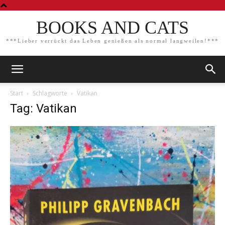
BOOKS AND CATS
***Lieber verrückt das Leben genießen als normal langweilen!***
Start
Schlagworte
Vatikan
Tag: Vatikan