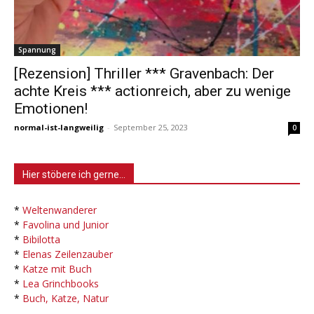
Spannung
[Rezension] Thriller *** Gravenbach: Der
achte Kreis *** actionreich, aber zu wenige
Emotionen!
normal-ist-langweilig
-
September 25, 2023
0
Hier stöbere ich gerne…
*
Weltenwanderer
*
Favolina und Junior
*
Bibilotta
*
Elenas Zeilenzauber
*
Katze mit Buch
*
Lea Grinchbooks
*
Buch, Katze, Natur