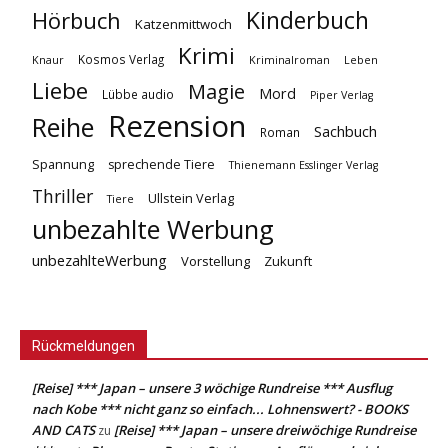
Kinderbuch
Hörbuch
Katzenmittwoch
Krimi
Kosmos Verlag
Knaur
Kriminalroman
Leben
Liebe
Magie
Mord
Lübbe audio
Piper Verlag
Rezension
Reihe
Sachbuch
Roman
Spannung
sprechende Tiere
Thienemann Esslinger Verlag
Thriller
Ullstein Verlag
Tiere
unbezahlte Werbung
unbezahlteWerbung
Vorstellung
Zukunft
Rückmeldungen
[Reise] *** Japan – unsere 3 wöchige Rundreise *** Ausflug
nach Kobe *** nicht ganz so einfach... Lohnenswert? - BOOKS
AND CATS
[Reise] *** Japan – unsere dreiwöchige Rundreise
zu