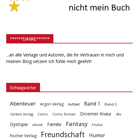
******DANKE******
...an alle Verlage und Autoren, die ihr Vertrauen in mich und
meinen Blog setzen! Ich fühle mich geehrt!
Schlagwörter
Abenteuer
Band 1
Argon Verlag
Auftakt
Band 2
Droemer Knaur
Carlsen Verlag
dtv
Comic
Comic Roman
Fantasy
Dystopie
Familie
ebook
Findus
Freundschaft
Humor
Fischer Verlag