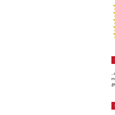
..
mi
ge