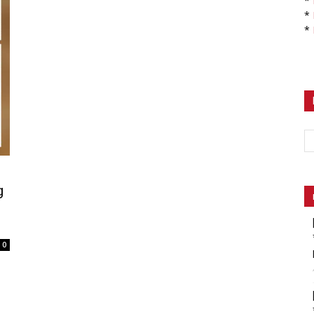
*
*
*
g
0