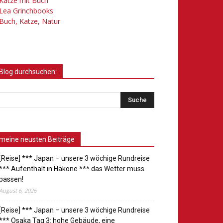
Katze mit Buch
Lea Grinchbooks
Buch, Katze, Natur
Blog durchsuchen:
meine neusten Beiträge
[Reise] *** Japan – unsere 3 wöchige Rundreise
*** Aufenthalt in Hakone *** das Wetter muss
passen!
August 6, 2026
[Reise] *** Japan – unsere 3 wöchige Rundreise
*** Osaka Tag 3: hohe Gebäude, eine