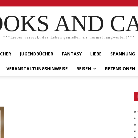
OKS AND C
***Lieber verrückt das Leben genießen als normal langweilen!***
ÜCHER
JUGENDBÜCHER
FANTASY
LIEBE
SPANNUNG
VERANSTALTUNGSHINWEISE
REISEN
REZENSIONEN 
*
*
*
*