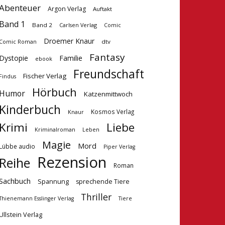
Abenteuer
Argon Verlag
Auftakt
Band 1
Band 2
Carlsen Verlag
Comic
Droemer Knaur
dtv
Comic Roman
Fantasy
Dystopie
Familie
ebook
Freundschaft
Fischer Verlag
Findus
Hörbuch
Humor
Katzenmittwoch
Kinderbuch
Kosmos Verlag
Knaur
Krimi
Liebe
Kriminalroman
Leben
Magie
Mord
Lübbe audio
Piper Verlag
Rezension
Reihe
Roman
Sachbuch
Spannung
sprechende Tiere
Thriller
Tiere
Thienemann Esslinger Verlag
Ullstein Verlag