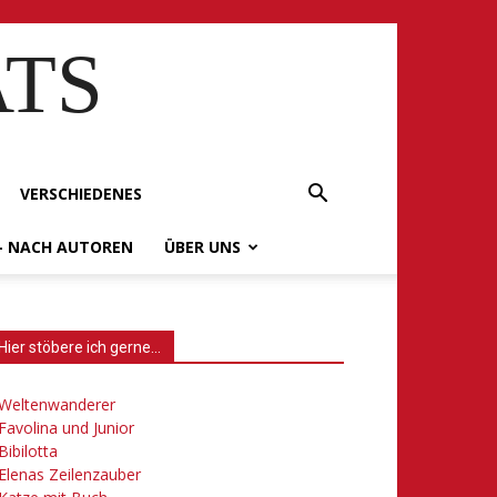
ATS
VERSCHIEDENES
– NACH AUTOREN
ÜBER UNS
Hier stöbere ich gerne…
Weltenwanderer
Favolina und Junior
Bibilotta
Elenas Zeilenzauber