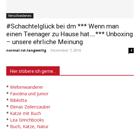
Verschiedenes
#Schachtelglück bei dm *** Wenn man
einen Teenager zu Hause hat….*** Unboxing
– unsere ehrliche Meinung
normal-ist-langweilig
-
Dezember 7, 2016
4
Hier stöbere ich gerne…
*
Weltenwanderer
*
Favolina und Junior
*
Bibilotta
*
Elenas Zeilenzauber
*
Katze mit Buch
*
Lea Grinchbooks
*
Buch, Katze, Natur