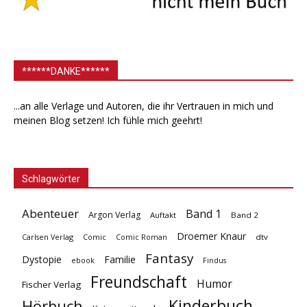
******DANKE******
...an alle Verlage und Autoren, die ihr Vertrauen in mich und
meinen Blog setzen! Ich fühle mich geehrt!
Schlagwörter
Abenteuer
Band 1
Argon Verlag
Auftakt
Band 2
Droemer Knaur
Carlsen Verlag
dtv
Comic
Comic Roman
Fantasy
Dystopie
Familie
ebook
Findus
Freundschaft
Humor
Fischer Verlag
Kinderbuch
Hörbuch