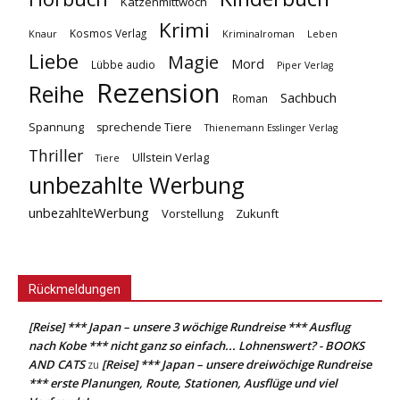
Katzenmittwoch
Krimi
Kosmos Verlag
Knaur
Kriminalroman
Leben
Liebe
Magie
Mord
Lübbe audio
Piper Verlag
Rezension
Reihe
Sachbuch
Roman
Spannung
sprechende Tiere
Thienemann Esslinger Verlag
Thriller
Ullstein Verlag
Tiere
unbezahlte Werbung
unbezahlteWerbung
Vorstellung
Zukunft
Rückmeldungen
[Reise] *** Japan – unsere 3 wöchige Rundreise *** Ausflug
nach Kobe *** nicht ganz so einfach... Lohnenswert? - BOOKS
AND CATS
[Reise] *** Japan – unsere dreiwöchige Rundreise
zu
*** erste Planungen, Route, Stationen, Ausflüge und viel