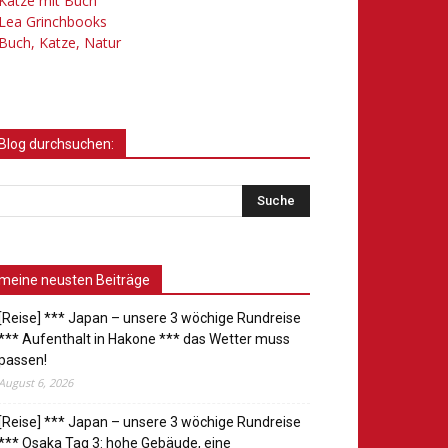
Katze mit Buch
Lea Grinchbooks
Buch, Katze, Natur
Blog durchsuchen:
meine neusten Beiträge
[Reise] *** Japan – unsere 3 wöchige Rundreise
*** Aufenthalt in Hakone *** das Wetter muss
passen!
August 6, 2026
[Reise] *** Japan – unsere 3 wöchige Rundreise
*** Osaka Tag 3: hohe Gebäude, eine