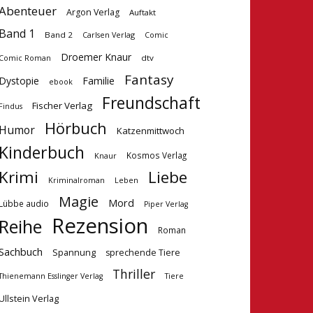
Abenteuer
Argon Verlag
Auftakt
Band 1
Band 2
Carlsen Verlag
Comic
Droemer Knaur
dtv
Comic Roman
Fantasy
Dystopie
Familie
ebook
Freundschaft
Fischer Verlag
Findus
Hörbuch
Humor
Katzenmittwoch
Kinderbuch
Kosmos Verlag
Knaur
Krimi
Liebe
Kriminalroman
Leben
Magie
Mord
Lübbe audio
Piper Verlag
Rezension
Reihe
Roman
Sachbuch
Spannung
sprechende Tiere
Thriller
Tiere
Thienemann Esslinger Verlag
Ullstein Verlag