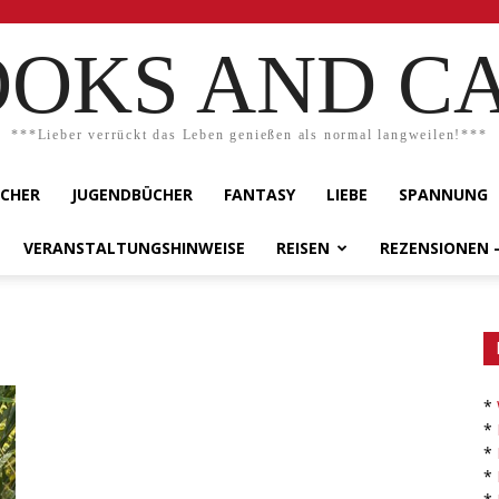
OKS AND C
***Lieber verrückt das Leben genießen als normal langweilen!***
ÜCHER
JUGENDBÜCHER
FANTASY
LIEBE
SPANNUNG
VERANSTALTUNGSHINWEISE
REISEN
REZENSIONEN 
*
*
*
*