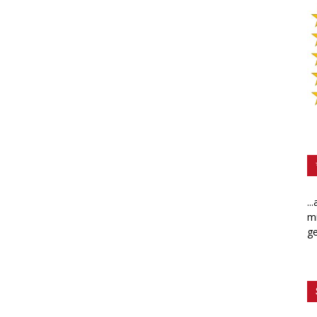
..
mi
ge