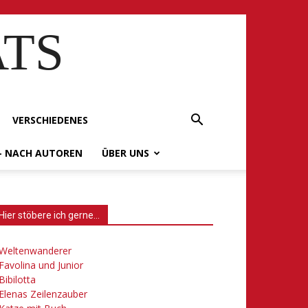
ATS
VERSCHIEDENES
– NACH AUTOREN
ÜBER UNS
Hier stöbere ich gerne…
Weltenwanderer
Favolina und Junior
Bibilotta
Elenas Zeilenzauber