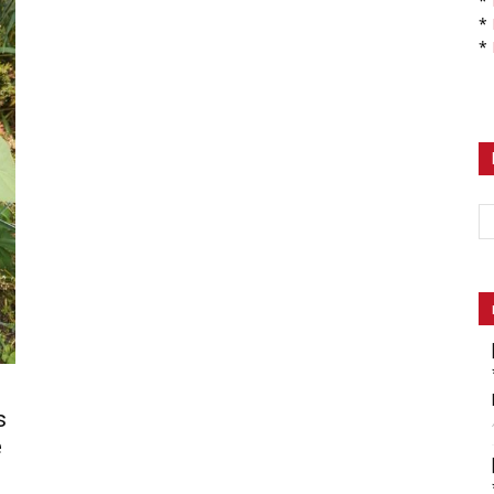
*
*
*
s
e