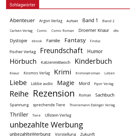
Schlagwörter
Abenteuer
Band 1
Argon Verlag
Auftakt
Band 2
Droemer Knaur
Carlsen Verlag
dtv
Comic
Comic Roman
Fantasy
Dystopie
Familie
ebook
Findus
Freundschaft
Humor
Fischer Verlag
Kinderbuch
Hörbuch
Katzenmittwoch
Krimi
Kosmos Verlag
Knaur
Kriminalroman
Leben
Liebe
Magie
Mord
Lübbe audio
Piper Verlag
Rezension
Reihe
Sachbuch
Roman
Spannung
sprechende Tiere
Thienemann Esslinger Verlag
Thriller
Ullstein Verlag
Tiere
unbezahlte Werbung
unbezahlteWerbung
Vorstellung
Zukunft