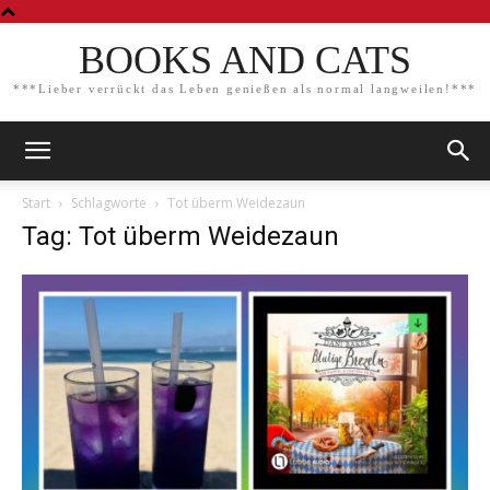
BOOKS AND CATS
***Lieber verrückt das Leben genießen als normal langweilen!***
Start
Schlagworte
Tot überm Weidezaun
Tag: Tot überm Weidezaun