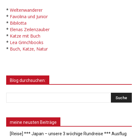
*
Weltenwanderer
*
Favolina und Junior
*
Bibilotta
*
Elenas Zeilenzauber
*
Katze mit Buch
*
Lea Grinchbooks
*
Buch, Katze, Natur
Blog durchsuchen:
meine neusten Beiträge
[Reise] *** Japan – unsere 3 wöchige Rundreise *** Ausflug