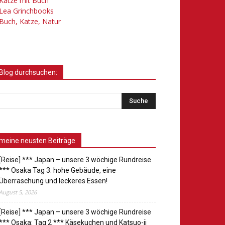
Katze mit Buch
Lea Grinchbooks
Buch, Katze, Natur
Blog durchsuchen:
meine neusten Beiträge
[Reise] *** Japan – unsere 3 wöchige Rundreise
*** Osaka Tag 3: hohe Gebäude, eine
Überraschung und leckeres Essen!
August 5, 2026
[Reise] *** Japan – unsere 3 wöchige Rundreise
*** Osaka: Tag 2 *** Käsekuchen und Katsuo-ji