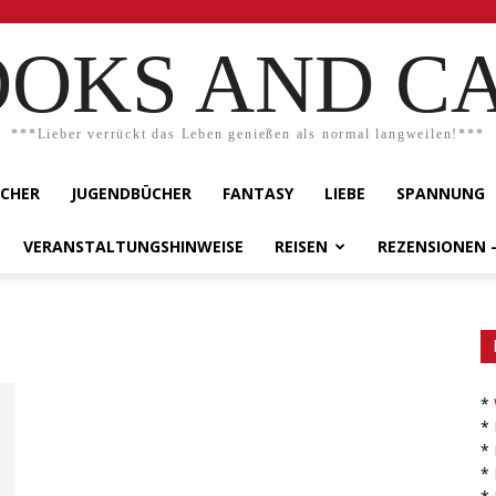
OKS AND C
***Lieber verrückt das Leben genießen als normal langweilen!***
ÜCHER
JUGENDBÜCHER
FANTASY
LIEBE
SPANNUNG
VERANSTALTUNGSHINWEISE
REISEN
REZENSIONEN 
*
*
*
*