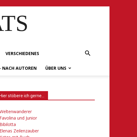
ATS
VERSCHIEDENES
– NACH AUTOREN
ÜBER UNS
Hier stöbere ich gerne…
Weltenwanderer
Favolina und Junior
Bibilotta
Elenas Zeilenzauber