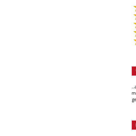
..
mi
ge