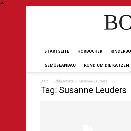
BO
STARTSEITE
HÖRBÜCHER
KINDERB
GEMÜSEANBAU
RUND UM DIE KATZEN
Start
Schlagworte
Susanne Leuders
Tag: Susanne Leuders