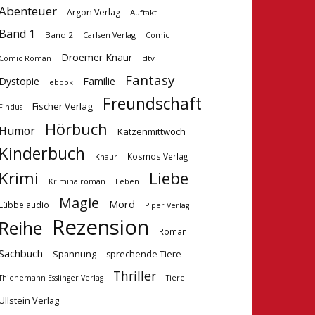
Abenteuer
Argon Verlag
Auftakt
Band 1
Band 2
Carlsen Verlag
Comic
Droemer Knaur
dtv
Comic Roman
Fantasy
Dystopie
Familie
ebook
Freundschaft
Fischer Verlag
Findus
Hörbuch
Humor
Katzenmittwoch
Kinderbuch
Kosmos Verlag
Knaur
Krimi
Liebe
Kriminalroman
Leben
Magie
Mord
Lübbe audio
Piper Verlag
Rezension
Reihe
Roman
Sachbuch
Spannung
sprechende Tiere
Thriller
Tiere
Thienemann Esslinger Verlag
Ullstein Verlag