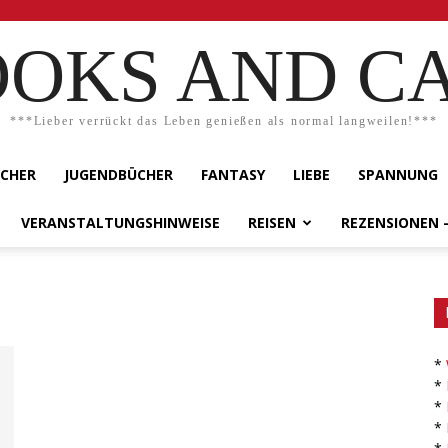
OKS AND C
***Lieber verrückt das Leben genießen als normal langweilen!***
ÜCHER
JUGENDBÜCHER
FANTASY
LIEBE
SPANNUNG
VERANSTALTUNGSHINWEISE
REISEN
REZENSIONEN 
*
*
*
*