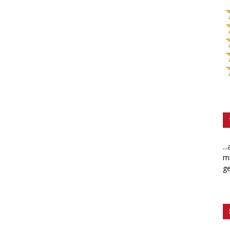
..
mi
ge