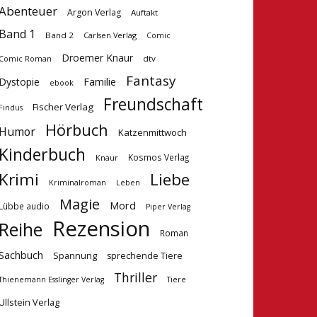
Abenteuer
Argon Verlag
Auftakt
Band 1
Band 2
Carlsen Verlag
Comic
Droemer Knaur
dtv
Comic Roman
Fantasy
Dystopie
Familie
ebook
Freundschaft
Fischer Verlag
Findus
Hörbuch
Humor
Katzenmittwoch
Kinderbuch
Kosmos Verlag
Knaur
Krimi
Liebe
Kriminalroman
Leben
Magie
Mord
Lübbe audio
Piper Verlag
Rezension
Reihe
Roman
Sachbuch
Spannung
sprechende Tiere
Thriller
Tiere
Thienemann Esslinger Verlag
Ullstein Verlag