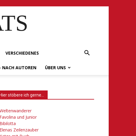
ATS
VERSCHIEDENES
– NACH AUTOREN
ÜBER UNS
Hier stöbere ich gerne…
Weltenwanderer
Favolina und Junior
Bibilotta
Elenas Zeilenzauber