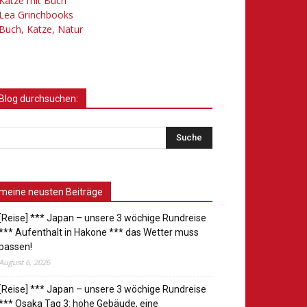
Katze mit Buch
Lea Grinchbooks
Buch, Katze, Natur
Blog durchsuchen:
meine neusten Beiträge
[Reise] *** Japan – unsere 3 wöchige Rundreise
*** Aufenthalt in Hakone *** das Wetter muss
passen!
August 6, 2026
[Reise] *** Japan – unsere 3 wöchige Rundreise
*** Osaka Tag 3: hohe Gebäude, eine