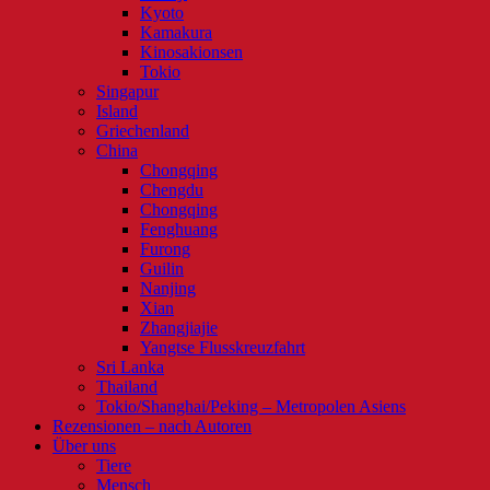
Kyoto
Kamakura
Kinosakionsen
Tokio
Singapur
Island
Griechenland
China
Chongqing
Chengdu
Chongqing
Fenghuang
Furong
Guilin
Nanjing
Xian
Zhangjiajie
Yangtse Flusskreuzfahrt
Sri Lanka
Thailand
Tokio/Shanghai/Peking – Metropolen Asiens
Rezensionen – nach Autoren
Über uns
Tiere
Mensch