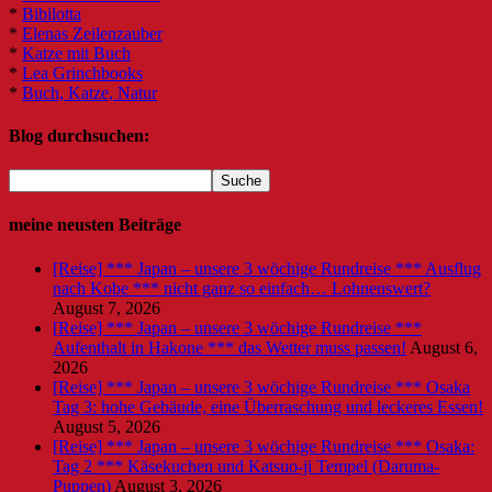
*
Bibilotta
*
Elenas Zeilenzauber
*
Katze mit Buch
*
Lea Grinchbooks
*
Buch, Katze, Natur
Blog durchsuchen:
meine neusten Beiträge
[Reise] *** Japan – unsere 3 wöchige Rundreise *** Ausflug
nach Kobe *** nicht ganz so einfach… Lohnenswert?
August 7, 2026
[Reise] *** Japan – unsere 3 wöchige Rundreise ***
Aufenthalt in Hakone *** das Wetter muss passen!
August 6,
2026
[Reise] *** Japan – unsere 3 wöchige Rundreise *** Osaka
Tag 3: hohe Gebäude, eine Überraschung und leckeres Essen!
August 5, 2026
[Reise] *** Japan – unsere 3 wöchige Rundreise *** Osaka:
Tag 2 *** Käsekuchen und Katsuo-ji Tempel (Daruma-
Puppen)
August 3, 2026