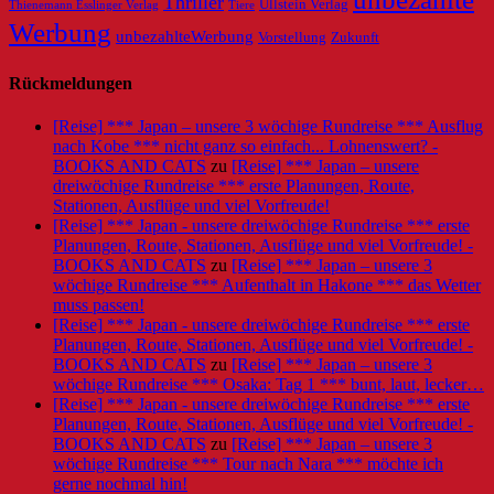
Thriller
Ullstein Verlag
Tiere
Thienemann Esslinger Verlag
Werbung
unbezahlteWerbung
Vorstellung
Zukunft
Rückmeldungen
[Reise] *** Japan – unsere 3 wöchige Rundreise *** Ausflug
nach Kobe *** nicht ganz so einfach... Lohnenswert? -
BOOKS AND CATS
zu
[Reise] *** Japan – unsere
dreiwöchige Rundreise *** erste Planungen, Route,
Stationen, Ausflüge und viel Vorfreude!
[Reise] *** Japan - unsere dreiwöchige Rundreise *** erste
Planungen, Route, Stationen, Ausflüge und viel Vorfreude! -
BOOKS AND CATS
zu
[Reise] *** Japan – unsere 3
wöchige Rundreise *** Aufenthalt in Hakone *** das Wetter
muss passen!
[Reise] *** Japan - unsere dreiwöchige Rundreise *** erste
Planungen, Route, Stationen, Ausflüge und viel Vorfreude! -
BOOKS AND CATS
zu
[Reise] *** Japan – unsere 3
wöchige Rundreise *** Osaka: Tag 1 *** bunt, laut, lecker…
[Reise] *** Japan - unsere dreiwöchige Rundreise *** erste
Planungen, Route, Stationen, Ausflüge und viel Vorfreude! -
BOOKS AND CATS
zu
[Reise] *** Japan – unsere 3
wöchige Rundreise *** Tour nach Nara *** möchte ich
gerne nochmal hin!