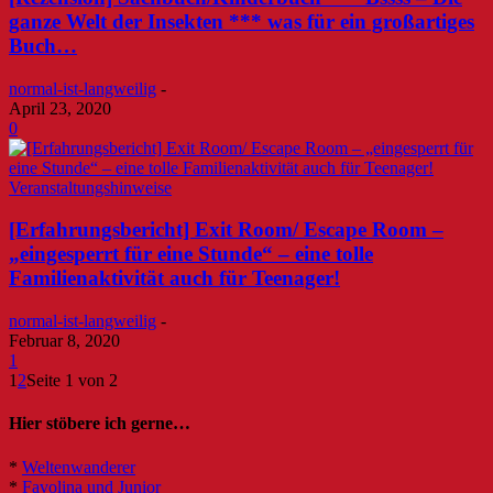
ganze Welt der Insekten *** was für ein großartiges
Buch…
normal-ist-langweilig
-
April 23, 2020
0
Veranstaltungshinweise
[Erfahrungsbericht] Exit Room/ Escape Room –
„eingesperrt für eine Stunde“ – eine tolle
Familienaktivität auch für Teenager!
normal-ist-langweilig
-
Februar 8, 2020
1
1
2
Seite 1 von 2
Hier stöbere ich gerne…
*
Weltenwanderer
*
Favolina und Junior