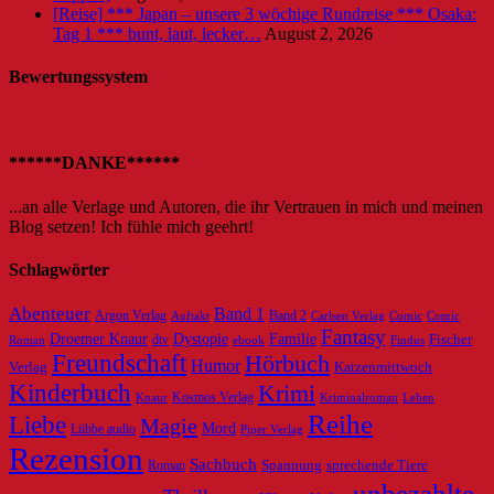
[Reise] *** Japan – unsere 3 wöchige Rundreise *** Osaka:
Tag 1 *** bunt, laut, lecker…
August 2, 2026
Bewertungssystem
******DANKE******
...an alle Verlage und Autoren, die ihr Vertrauen in mich und meinen
Blog setzen! Ich fühle mich geehrt!
Schlagwörter
Abenteuer
Band 1
Argon Verlag
Auftakt
Band 2
Carlsen Verlag
Comic
Comic
Fantasy
Dystopie
Familie
Droemer Knaur
Fischer
dtv
ebook
Roman
Findus
Freundschaft
Hörbuch
Humor
Verlag
Katzenmittwoch
Kinderbuch
Krimi
Knaur
Kosmos Verlag
Kriminalroman
Leben
Reihe
Liebe
Magie
Mord
Lübbe audio
Piper Verlag
Rezension
Sachbuch
Roman
Spannung
sprechende Tiere
unbezahlte