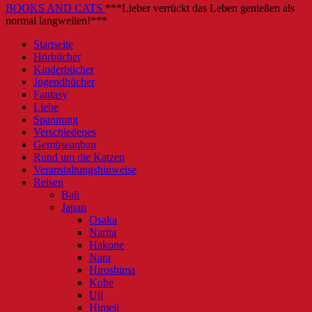
BOOKS AND CATS
***Lieber verrückt das Leben genießen als
normal langweilen!***
Startseite
Hörbücher
Kinderbücher
Jugendbücher
Fantasy
Liebe
Spannung
Verschiedenes
Gemüseanbau
Rund um die Katzen
Veranstaltungshinweise
Reisen
Bali
Japan
Osaka
Narita
Hakone
Nara
Hiroshima
Kobe
Uji
Himeji