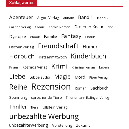
Schlagwörter
Abenteuer
Band 1
Argon Verlag
Auftakt
Band 2
Droemer Knaur
Carlsen Verlag
dtv
Comic
Comic Roman
Fantasy
Dystopie
Familie
ebook
Findus
Freundschaft
Humor
Fischer Verlag
Kinderbuch
Hörbuch
Katzenmittwoch
Krimi
Kosmos Verlag
Knaur
Kriminalroman
Leben
Liebe
Magie
Mord
Lübbe audio
Piper Verlag
Rezension
Reihe
Sachbuch
Roman
Spannung
sprechende Tiere
Thienemann Esslinger Verlag
Thriller
Ullstein Verlag
Tiere
unbezahlte Werbung
unbezahlteWerbung
Vorstellung
Zukunft