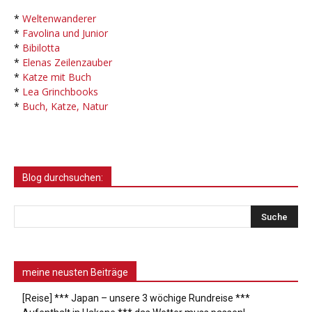
*
Weltenwanderer
*
Favolina und Junior
*
Bibilotta
*
Elenas Zeilenzauber
*
Katze mit Buch
*
Lea Grinchbooks
*
Buch, Katze, Natur
Blog durchsuchen:
meine neusten Beiträge
[Reise] *** Japan – unsere 3 wöchige Rundreise ***