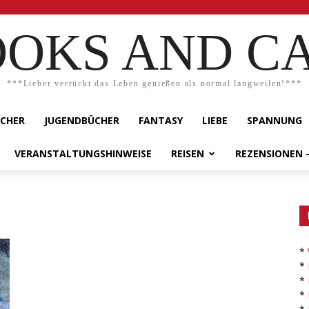
OKS AND C
***Lieber verrückt das Leben genießen als normal langweilen!***
ÜCHER
JUGENDBÜCHER
FANTASY
LIEBE
SPANNUNG
VERANSTALTUNGSHINWEISE
REISEN
REZENSIONEN 
*
*
*
*