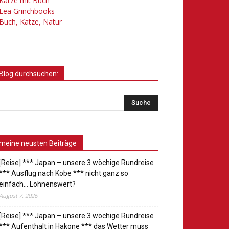
Katze mit Buch
Lea Grinchbooks
Buch, Katze, Natur
Blog durchsuchen:
meine neusten Beiträge
[Reise] *** Japan – unsere 3 wöchige Rundreise
*** Ausflug nach Kobe *** nicht ganz so
einfach… Lohnenswert?
August 7, 2026
[Reise] *** Japan – unsere 3 wöchige Rundreise
*** Aufenthalt in Hakone *** das Wetter muss