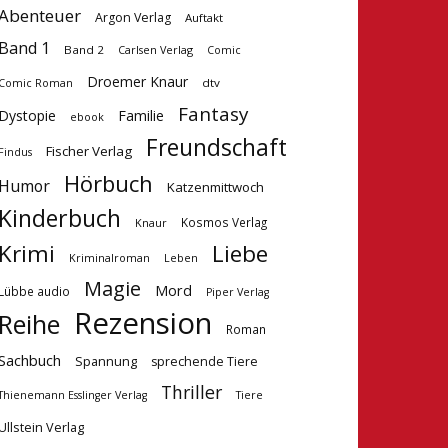
Abenteuer
Argon Verlag
Auftakt
Band 1
Band 2
Carlsen Verlag
Comic
Droemer Knaur
dtv
Comic Roman
Fantasy
Dystopie
Familie
ebook
Freundschaft
Fischer Verlag
Findus
Hörbuch
Humor
Katzenmittwoch
Kinderbuch
Kosmos Verlag
Knaur
Krimi
Liebe
Kriminalroman
Leben
Magie
Mord
Lübbe audio
Piper Verlag
Rezension
Reihe
Roman
Sachbuch
Spannung
sprechende Tiere
Thriller
Tiere
Thienemann Esslinger Verlag
Ullstein Verlag