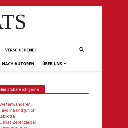
ATS
VERSCHIEDENES
– NACH AUTOREN
ÜBER UNS
Hier stöbere ich gerne…
Weltenwanderer
Favolina und Junior
Bibilotta
Elenas Zeilenzauber