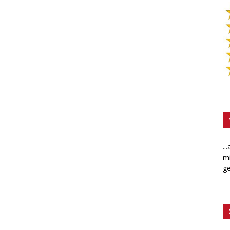
..
mi
ge