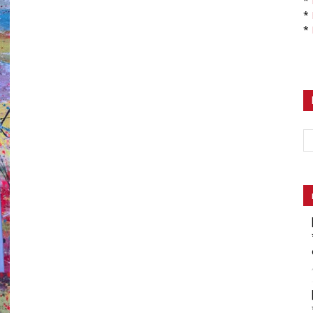
*
*
*