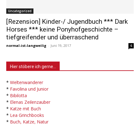
Uncategorized
[Rezension] Kinder-/ Jugendbuch *** Dark
Horses *** keine Ponyhofgeschichte –
tiefgreifender und überraschend
normal-ist-langweilig
-
Juni 19, 2017
6
Hier stöbere ich gerne…
*
Weltenwanderer
*
Favolina und Junior
*
Bibilotta
*
Elenas Zeilenzauber
*
Katze mit Buch
*
Lea Grinchbooks
*
Buch, Katze, Natur