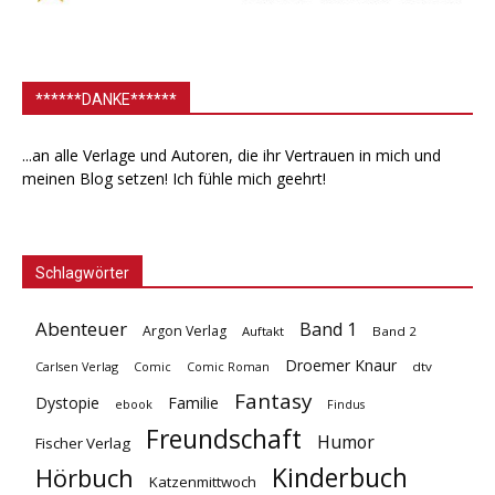
******DANKE******
...an alle Verlage und Autoren, die ihr Vertrauen in mich und
meinen Blog setzen! Ich fühle mich geehrt!
Schlagwörter
Abenteuer
Band 1
Argon Verlag
Auftakt
Band 2
Droemer Knaur
Carlsen Verlag
dtv
Comic
Comic Roman
Fantasy
Dystopie
Familie
ebook
Findus
Freundschaft
Humor
Fischer Verlag
Kinderbuch
Hörbuch
Katzenmittwoch