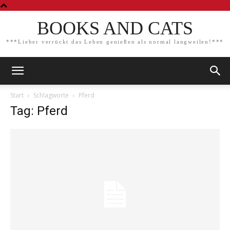
BOOKS AND CATS
***Lieber verrückt das Leben genießen als normal langweilen!***
Start
Schlagworte
Pferd
Tag: Pferd