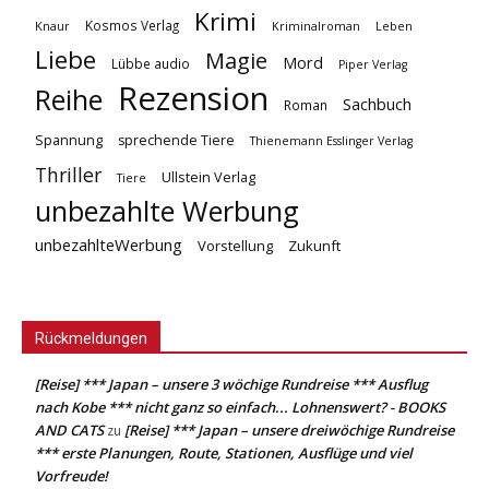
Krimi
Kosmos Verlag
Knaur
Kriminalroman
Leben
Liebe
Magie
Mord
Lübbe audio
Piper Verlag
Rezension
Reihe
Sachbuch
Roman
Spannung
sprechende Tiere
Thienemann Esslinger Verlag
Thriller
Ullstein Verlag
Tiere
unbezahlte Werbung
unbezahlteWerbung
Vorstellung
Zukunft
Rückmeldungen
[Reise] *** Japan – unsere 3 wöchige Rundreise *** Ausflug
nach Kobe *** nicht ganz so einfach... Lohnenswert? - BOOKS
AND CATS
[Reise] *** Japan – unsere dreiwöchige Rundreise
zu
*** erste Planungen, Route, Stationen, Ausflüge und viel
Vorfreude!