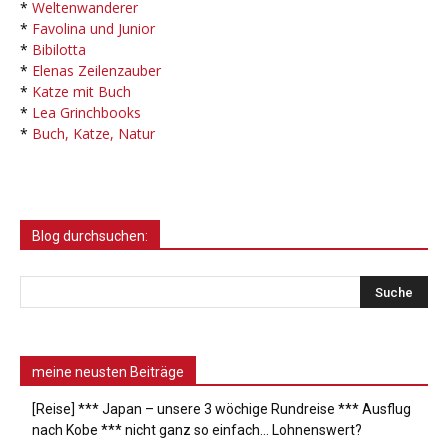
*
Weltenwanderer
*
Favolina und Junior
*
Bibilotta
*
Elenas Zeilenzauber
*
Katze mit Buch
*
Lea Grinchbooks
*
Buch, Katze, Natur
Blog durchsuchen:
meine neusten Beiträge
[Reise] *** Japan – unsere 3 wöchige Rundreise *** Ausflug
nach Kobe *** nicht ganz so einfach… Lohnenswert?