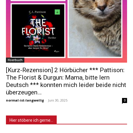
Hoerbuch
[Kurz-Rezension] 2 Hörbücher *** Pattison:
The Florist & Durgun: Mama, bitte lern
Deutsch *** konnten mich leider beide nicht
überzeugen…
normal-ist-langweilig
-
Juni 30, 2025
0
Hier stöbere ich gerne…