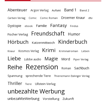
Abenteuer
Band 1
Argon Verlag
Auftakt
Band 2
Droemer Knaur
Carlsen Verlag
dtv
Comic
Comic Roman
Fantasy
Dystopie
Familie
ebook
Findus
Freundschaft
Humor
Fischer Verlag
Kinderbuch
Hörbuch
Katzenmittwoch
Krimi
Kosmos Verlag
Knaur
Kriminalroman
Leben
Liebe
Magie
Mord
Lübbe audio
Piper Verlag
Rezension
Reihe
Sachbuch
Roman
Spannung
sprechende Tiere
Thienemann Esslinger Verlag
Thriller
Ullstein Verlag
Tiere
unbezahlte Werbung
unbezahlteWerbung
Vorstellung
Zukunft