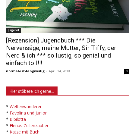
Jugend
[Rezension] Jugendbuch *** Die
Nervensäge, meine Mutter, Sir Tiffy, der
Nerd & ich *** so lustig, so genial und
einfach toll!!!
normal-ist-langweilig
-
April 14, 2018
0
Hier stöbere ich gerne…
*
Weltenwanderer
*
Favolina und Junior
*
Bibilotta
*
Elenas Zeilenzauber
*
Katze mit Buch