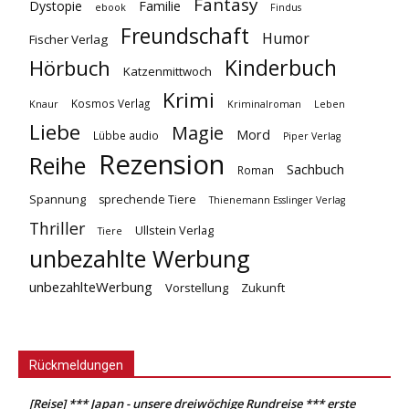
Fantasy
Dystopie
Familie
ebook
Findus
Freundschaft
Humor
Fischer Verlag
Kinderbuch
Hörbuch
Katzenmittwoch
Krimi
Kosmos Verlag
Knaur
Kriminalroman
Leben
Liebe
Magie
Mord
Lübbe audio
Piper Verlag
Rezension
Reihe
Sachbuch
Roman
Spannung
sprechende Tiere
Thienemann Esslinger Verlag
Thriller
Ullstein Verlag
Tiere
unbezahlte Werbung
unbezahlteWerbung
Vorstellung
Zukunft
Rückmeldungen
[Reise] *** Japan - unsere dreiwöchige Rundreise *** erste