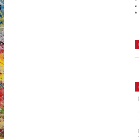
*
*
*