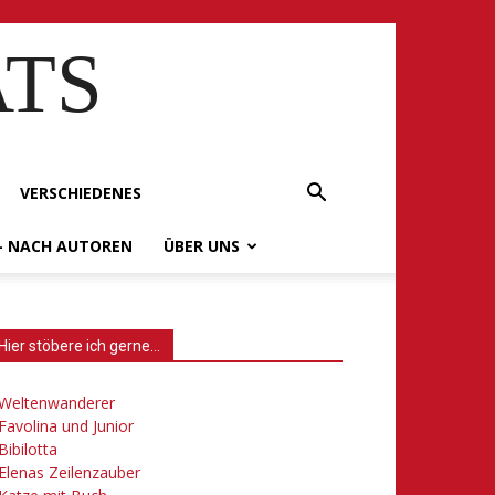
ATS
VERSCHIEDENES
– NACH AUTOREN
ÜBER UNS
Hier stöbere ich gerne…
Weltenwanderer
Favolina und Junior
Bibilotta
Elenas Zeilenzauber