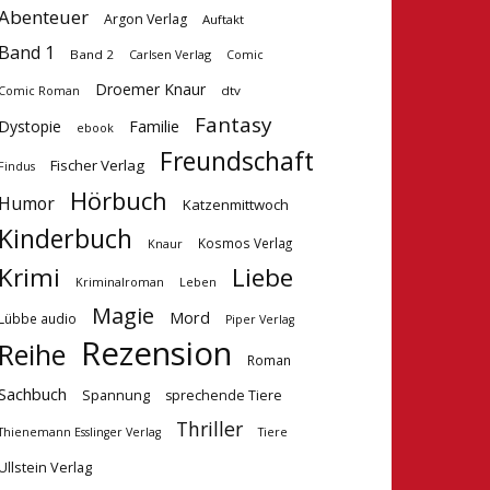
Abenteuer
Argon Verlag
Auftakt
Band 1
Band 2
Carlsen Verlag
Comic
Droemer Knaur
dtv
Comic Roman
Fantasy
Dystopie
Familie
ebook
Freundschaft
Fischer Verlag
Findus
Hörbuch
Humor
Katzenmittwoch
Kinderbuch
Kosmos Verlag
Knaur
Krimi
Liebe
Kriminalroman
Leben
Magie
Mord
Lübbe audio
Piper Verlag
Rezension
Reihe
Roman
Sachbuch
Spannung
sprechende Tiere
Thriller
Tiere
Thienemann Esslinger Verlag
Ullstein Verlag