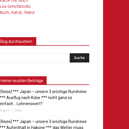
Katze mit Buch
Lea Grinchbooks
Buch, Katze, Natur
Blog durchsuchen:
meine neusten Beiträge
[Reise] *** Japan – unsere 3 wöchige Rundreise
*** Ausflug nach Kobe *** nicht ganz so
einfach… Lohnenswert?
August 7, 2026
[Reise] *** Japan – unsere 3 wöchige Rundreise
*** Aufenthalt in Hakone *** das Wetter muss