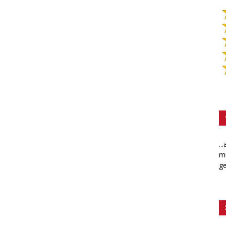
..
mi
ge